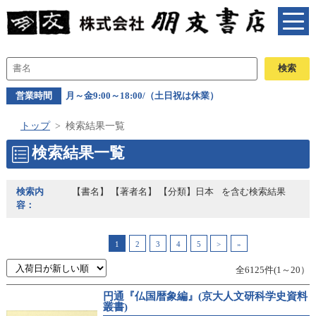
営業時間
月～金9:00～18:00/（土日祝は休業）
トップ
検索結果一覧
検索結果一覧
検索内
【書名】 【著者名】 【分類】日本
を含む検索結果
容：
1
2
3
4
5
>
»
全6125件(1～20）
円通『仏国暦象編』(京大人文研科学史資料
叢書)