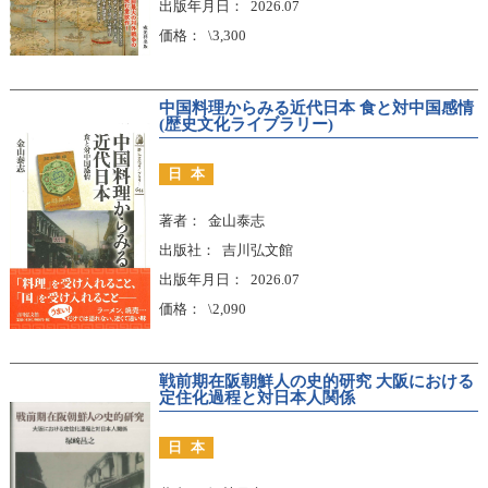
出版年月日
2026.07
価格
\3,300
中国料理からみる近代日本 食と対中国感情
(歴史文化ライブラリー)
日本
著者
金山泰志
出版社
吉川弘文館
出版年月日
2026.07
価格
\2,090
戦前期在阪朝鮮人の史的研究 大阪における
定住化過程と対日本人関係
日本