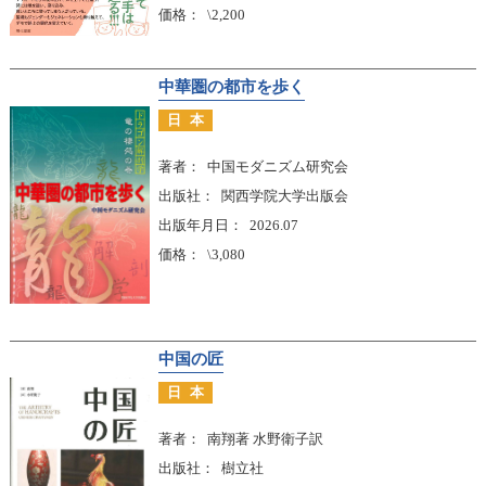
価格
\2,200
中華圏の都市を歩く
日本
著者
中国モダニズム研究会
出版社
関西学院大学出版会
出版年月日
2026.07
価格
\3,080
中国の匠
日本
著者
南翔著 水野衛子訳
出版社
樹立社