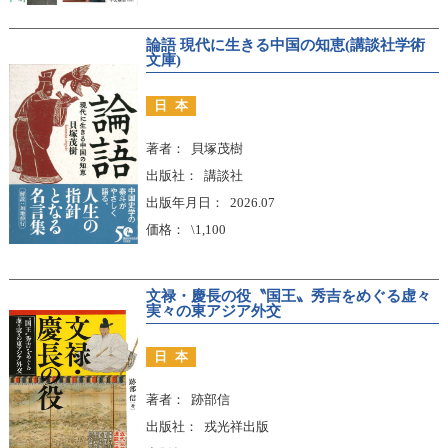
論語 現代に生きる中国の知恵(講談社学術
文庫)
日本
著者
貝塚茂樹
出版社
講談社
出版年月日
2026.07
価格
\1,100
文禄・慶長の役〝国王〟秀吉をめぐる虚々
実々の東アジア外交
日本
著者
跡部信
出版社
戎光祥出版