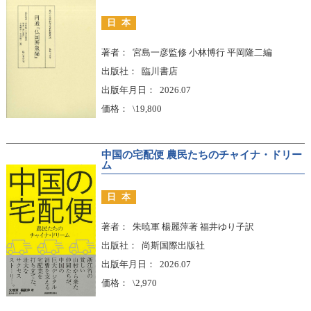
日本
著者
宮島一彦監修 小林博行 平岡隆二編
出版社
臨川書店
出版年月日
2026.07
価格
\19,800
中国の宅配便 農民たちのチャイナ・ドリー
ム
日本
著者
朱暁軍 楊麗萍著 福井ゆり子訳
出版社
尚斯国際出版社
出版年月日
2026.07
価格
\2,970