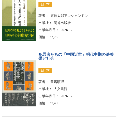
日本
著者
原信太郎アレシャンドレ
出版社
明徳出版社
出版年月日
2026.07
価格
\2,750
犯罪者たちの「中国近世」明代中期の法整
備と社会
日本
著者
豊嶋順揮
出版社
人文書院
出版年月日
2026.07
価格
\7,480