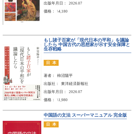
出版年月日
2026.07
価格
\4,180
もし諸子百家が「現代日本の平和」を議論
したら 中国古代の思想家が示す安全保障と
生存戦略
日本
著者
柿沼陽平
出版社
東洋経済新報社
出版年月日
2026.07
価格
\1,980
中国語の文法 スーパーマニュアル 完全版
日本