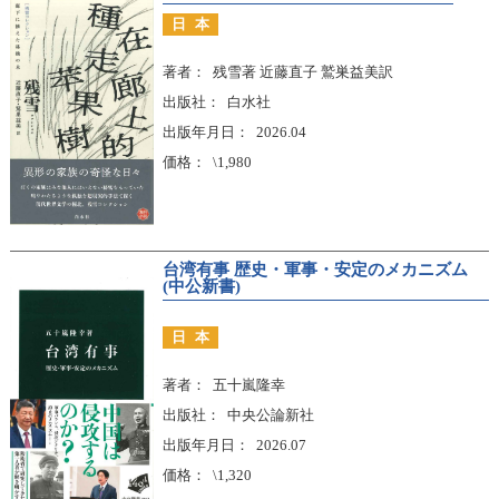
日本
著者
残雪著 近藤直子 鷲巣益美訳
出版社
白水社
出版年月日
2026.04
価格
\1,980
台湾有事 歴史・軍事・安定のメカニズム
(中公新書)
日本
著者
五十嵐隆幸
出版社
中央公論新社
出版年月日
2026.07
価格
\1,320