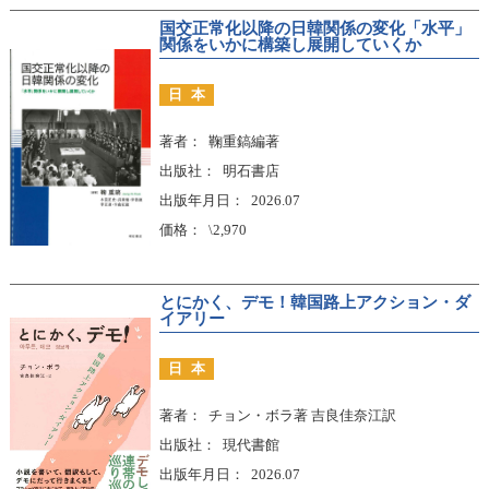
国交正常化以降の日韓関係の変化「水平」
関係をいかに構築し展開していくか
日本
著者
鞠重鎬編著
出版社
明石書店
出版年月日
2026.07
価格
\2,970
とにかく、デモ！韓国路上アクション・ダ
イアリー
日本
著者
チョン・ボラ著 吉良佳奈江訳
出版社
現代書館
出版年月日
2026.07