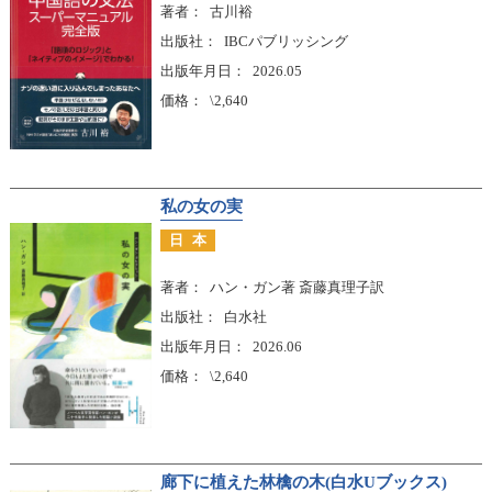
著者
古川裕
出版社
IBCパブリッシング
出版年月日
2026.05
価格
\2,640
私の女の実
日本
著者
ハン・ガン著 斎藤真理子訳
出版社
白水社
出版年月日
2026.06
価格
\2,640
廊下に植えた林檎の木(白水Uブックス)