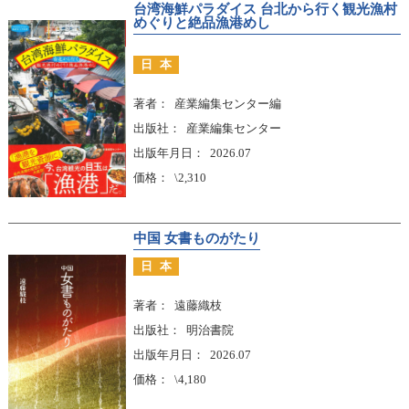
台湾海鮮パラダイス 台北から行く観光漁村
めぐりと絶品漁港めし
日本
著者
産業編集センター編
出版社
産業編集センター
出版年月日
2026.07
価格
\2,310
中国 女書ものがたり
日本
著者
遠藤織枝
出版社
明治書院
出版年月日
2026.07
価格
\4,180