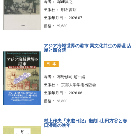
著者
塚﨑昌之
出版社
明石書店
出版年月日
2026.07
価格
\9,680
アジア海域世界の港市 異文化共生の原理 店
屋と四合院
日本
著者
布野修司 趙冲編
出版社
京都大学学術出版会
出版年月日
2026.06
価格
\8,800
村上作夫『東遊日記』翻刻 -山田方谷と春
日潜庵の晩年