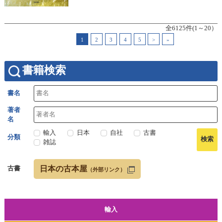
全6125件(1～20）
1
2
3
4
5
>
»
書籍検索
書名
著者
名
輸入
日本
自社
古書
分類
雑誌
日本の古本屋
古書
（外部リンク）
輸入