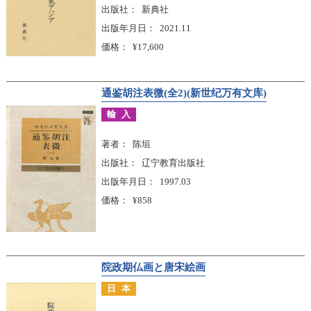
出版社
新典社
出版年月日
2021.11
価格
¥17,600
通鉴胡注表微(全2)(新世纪万有文库)
輸入
著者
陈垣
出版社
辽宁教育出版社
出版年月日
1997.03
価格
¥858
院政期仏画と唐宋絵画
日本