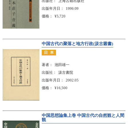
出版社
上海古籍出版社
出版年月日
1996.09
価格
¥5,720
中国古代の聚落と地方行政(汲古叢書)
日本
著者
池田雄一
出版社
汲古書院
出版年月日
2002.05
価格
¥16,500
中国思想論集上巻 中国古代の自然観と人間
観