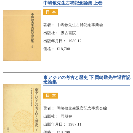
中嶋敏先生古稀記念論集 上巻
日本
著者
中嶋敏先生古稀記念事業会
出版社
汲古書院
出版年月日
1980.12
価格
¥18,700
東アジアの考古と歴史 下 岡崎敬先生退官記
念論集
日本
著者
岡崎敬先生退官記念事業会編
出版社
同朋舎
出版年月日
1987.11
価格
¥13,200