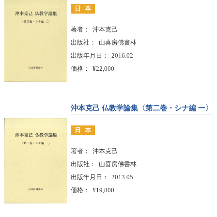
日本
著者
沖本克己
出版社
山喜房佛書林
出版年月日
2016.02
価格
¥22,000
沖本克己 仏教学論集〈第二巻・シナ編 一〉
日本
著者
沖本克己
出版社
山喜房佛書林
出版年月日
2013.05
価格
¥19,800