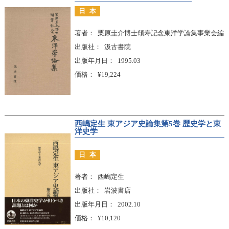
日本
著者
栗原圭介博士頌寿記念東洋学論集事業会編
出版社
汲古書院
出版年月日
1995.03
価格
¥19,224
西嶋定生 東アジア史論集第5巻 歴史学と東
洋史学
日本
著者
西嶋定生
出版社
岩波書店
出版年月日
2002.10
価格
¥10,120