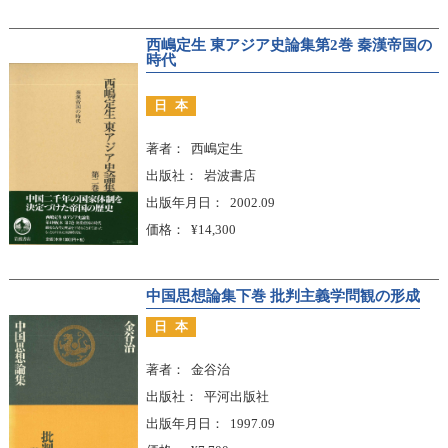
西嶋定生 東アジア史論集第2巻 秦漢帝国の
時代
日本
著者
西嶋定生
出版社
岩波書店
出版年月日
2002.09
価格
¥14,300
中国思想論集下巻 批判主義学問観の形成
日本
著者
金谷治
出版社
平河出版社
出版年月日
1997.09