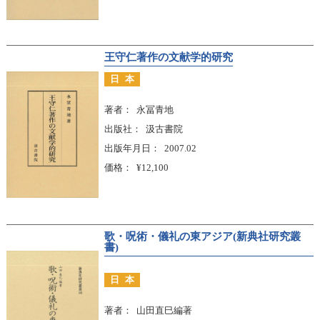
王守仁著作の文献学的研究
日本
著者
永冨青地
出版社
汲古書院
出版年月日
2007.02
価格
¥12,100
歌・呪術・儀礼の東アジア(新典社研究叢
書)
日本
著者
山田直巳編著