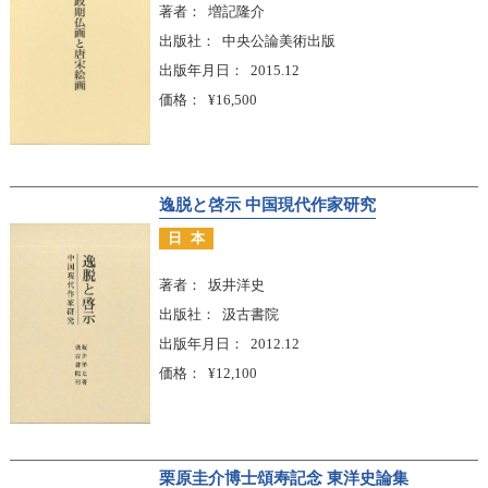
著者
増記隆介
出版社
中央公論美術出版
出版年月日
2015.12
価格
¥16,500
逸脱と啓示 中国現代作家研究
日本
著者
坂井洋史
出版社
汲古書院
出版年月日
2012.12
価格
¥12,100
栗原圭介博士頌寿記念 東洋史論集