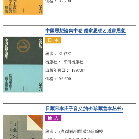
価格
¥7,700
中国思想論集中巻 儒家思想と道家思想
日本
著者
金谷治
出版社
平河出版社
出版年月日
1997.07
価格
¥6,600
日藏宋本庄子音义(海外珍藏善本丛书)
輸入
著者
(唐)陆德明撰 黄华珍编校