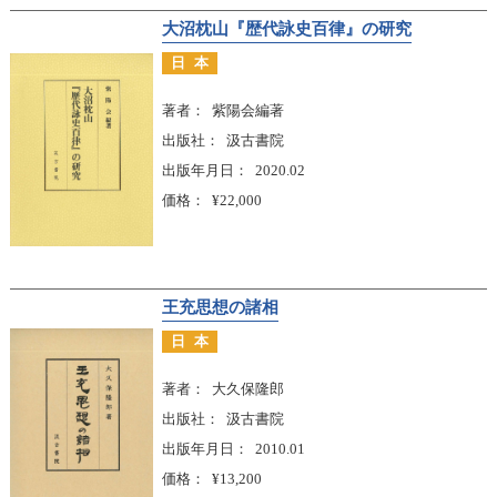
大沼枕山『歴代詠史百律』の研究
日本
著者
紫陽会編著
出版社
汲古書院
出版年月日
2020.02
価格
¥22,000
王充思想の諸相
日本
著者
大久保隆郎
出版社
汲古書院
出版年月日
2010.01
価格
¥13,200