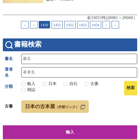
全33053件(28981～29000）
«
<
1450
1451
1452
1453
1454
>
»
書籍検索
書名
著者
名
輸入
日本
自社
古書
分類
雑誌
日本の古本屋
古書
（外部リンク）
輸入