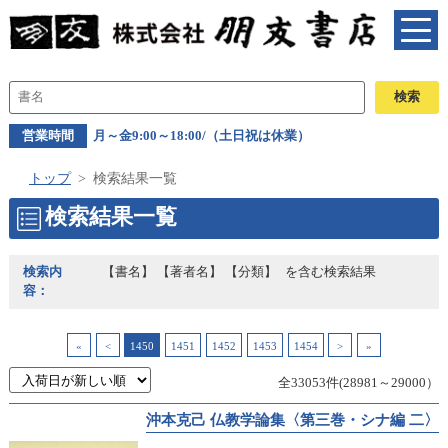
営業時間
月～金9:00～18:00/（土日祝は休業）
トップ
検索結果一覧
検索結果一覧
検索内
【書名】 【著者名】 【分類】
を含む検索結果
容：
«
<
1450
1451
1452
1453
1454
>
»
全33053件(28981～29000）
沖本克己 仏教学論集〈第三巻・シナ編 二〉