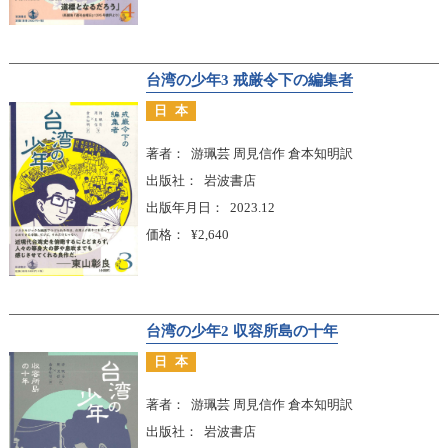
台湾の少年3 戒厳令下の編集者
日本
著者
游珮芸 周見信作 倉本知明訳
出版社
岩波書店
出版年月日
2023.12
価格
¥2,640
台湾の少年2 収容所島の十年
日本
著者
游珮芸 周見信作 倉本知明訳
出版社
岩波書店