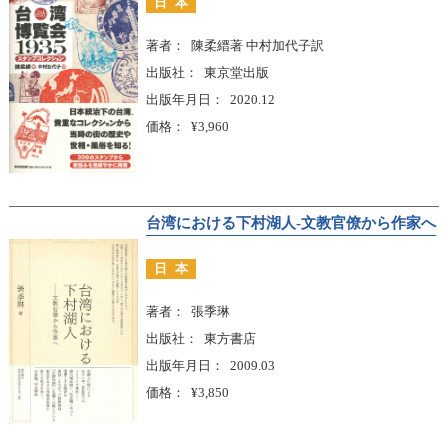
日本
著者
陳柔縉著 中村加代子訳
出版社
東京堂出版
出版年月日
2020.12
価格
¥3,960
台湾における下村湖人-文教官僚から作家へ
日本
著者
張季琳
出版社
東方書店
出版年月日
2009.03
価格
¥3,850