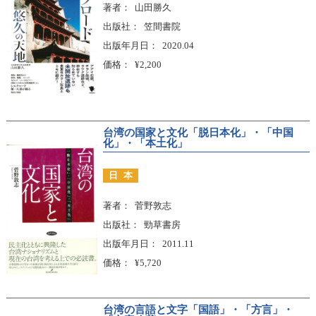
著者
山田勝久
出版社
笠間書院
出版年月日
2020.04
価格
¥2,200
台湾の国家と文化「脱日本化」・「中国
化」・「本土化」
日本
著者
菅野敦志
出版社
勁草書房
出版年月日
2011.11
価格
¥5,720
台湾の言語と文字「国語」・「方言」・