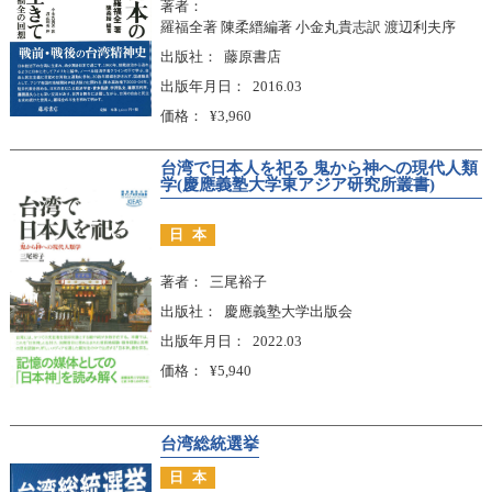
著者
羅福全著 陳柔縉編著 小金丸貴志訳 渡辺利夫序
出版社
藤原書店
出版年月日
2016.03
価格
¥3,960
台湾で日本人を祀る 鬼から神への現代人類
学(慶應義塾大学東アジア研究所叢書)
日本
著者
三尾裕子
出版社
慶應義塾大学出版会
出版年月日
2022.03
価格
¥5,940
台湾総統選挙
日本