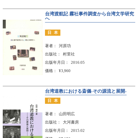
台湾渡航記 霧社事件調査から台湾文学研究
へ
日本
著者
河原功
出版社
村里社
出版年月日
2016.05
価格
¥3,960
台湾道教における斎儀-その源流と展開-
日本
著者
山田明広
出版社
大河書房
出版年月日
2015.02