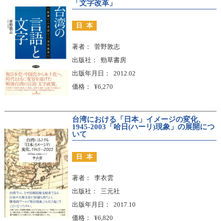
「文字改革」
日本
著者
菅野敦志
出版社
勁草書房
出版年月日
2012.02
価格
¥6,270
台湾における「日本」イメージの変化、
1945-2003「哈日(ハーリ)現象」の展開につ
いて
日本
著者
李衣雲
出版社
三元社
出版年月日
2017.10
価格
¥6,820