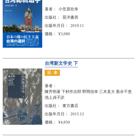
著者
小笠原欣幸
出版社
晃洋書房
出版年月日
2019.11
価格
¥3,080
台湾新文学史 下
日本
著者
陳芳明著 下村作次郎 野間信幸 三木直大 垂水千恵
池上貞子訳
出版社
東方書店
出版年月日
2015.12
価格
¥4,950