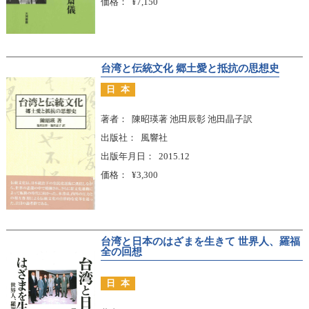
価格
¥7,150
台湾と伝統文化 郷土愛と抵抗の思想史
日本
著者
陳昭瑛著 池田辰彰 池田晶子訳
出版社
風響社
出版年月日
2015.12
価格
¥3,300
台湾と日本のはざまを生きて 世界人、羅福
全の回想
日本