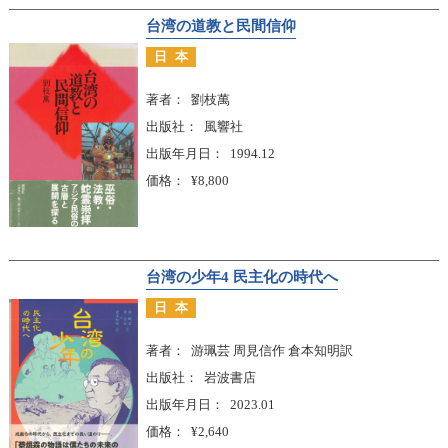
台湾の道教と民間信仰
日本
著者
劉枝萬
出版社
風響社
出版年月日
1994.12
価格
¥8,800
台湾の少年4 民主化の時代へ
日本
著者
游珮芸 周見信作 倉本知明訳
出版社
岩波書店
出版年月日
2023.01
価格
¥2,640