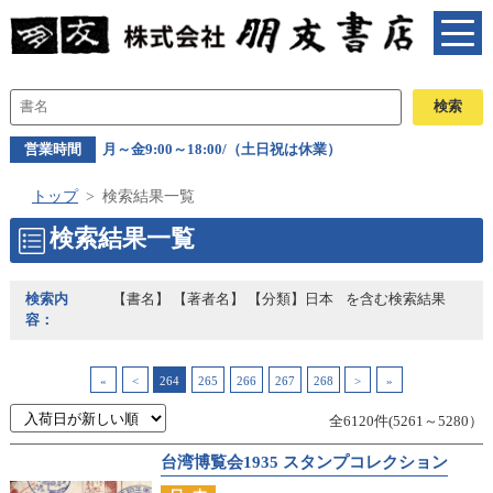
営業時間
月～金9:00～18:00/（土日祝は休業）
トップ
検索結果一覧
検索結果一覧
検索内
【書名】 【著者名】 【分類】日本
を含む検索結果
容：
«
<
264
265
266
267
268
>
»
全6120件(5261～5280）
台湾博覧会1935 スタンプコレクション