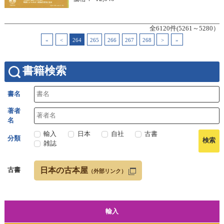
全6120件(5261～5280）
«
<
264
265
266
267
268
>
»
書籍検索
書名
著者
名
輸入
日本
自社
古書
分類
雑誌
日本の古本屋
古書
（外部リンク）
輸入