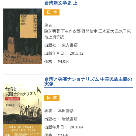
台湾新文学史 上
日本
著者
陳芳明著 下村作次郎 野間信幸 三木直大 垂水千恵
池上貞子訳
出版社
東方書店
出版年月日
2015.12
価格
¥4,950
台湾と尖閣ナショナリズム 中華民族主義の
実像
日本
著者
本田善彦
出版社
岩波書店
出版年月日
2016.04
価格
¥2,640