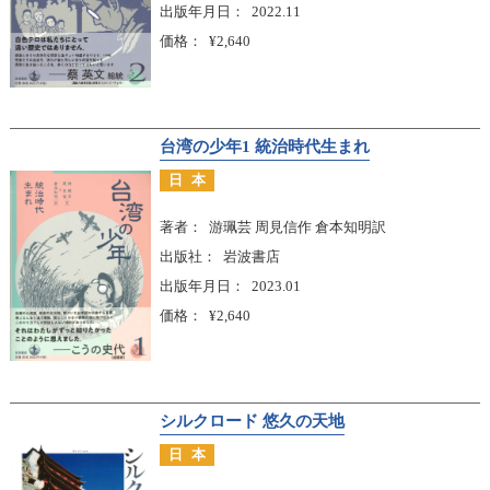
出版年月日
2022.11
価格
¥2,640
台湾の少年1 統治時代生まれ
日本
著者
游珮芸 周見信作 倉本知明訳
出版社
岩波書店
出版年月日
2023.01
価格
¥2,640
シルクロード 悠久の天地
日本