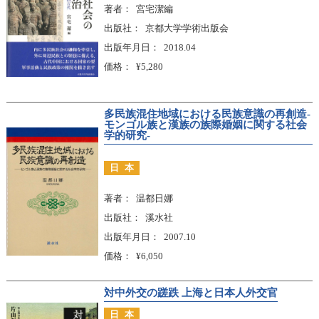
著者
宮宅潔編
出版社
京都大学学術出版会
出版年月日
2018.04
価格
¥5,280
多民族混住地域における民族意識の再創造-
モンゴル族と漢族の族際婚姻に関する社会
学的研究-
日本
著者
温都日娜
出版社
溪水社
出版年月日
2007.10
価格
¥6,050
対中外交の蹉跌 上海と日本人外交官
日本