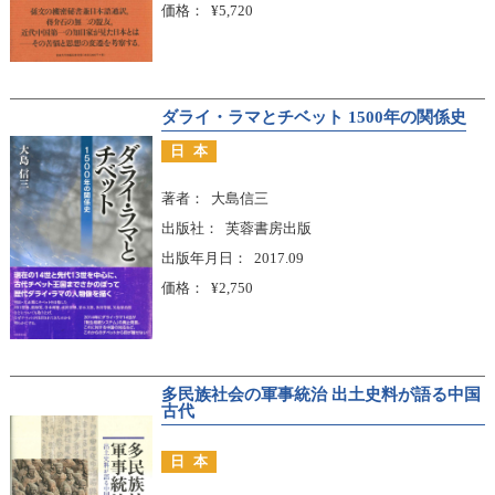
価格
¥5,720
ダライ・ラマとチベット 1500年の関係史
日本
著者
大島信三
出版社
芙蓉書房出版
出版年月日
2017.09
価格
¥2,750
多民族社会の軍事統治 出土史料が語る中国
古代
日本