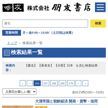
営業時間
月～金9:00～18:00/（土日祝は休業）
トップ
検索結果一覧
検索結果一覧
検索内
【書名】 【著者名】 【分類】日本
を含む検索結果
容：
«
<
266
267
268
269
270
>
»
全6125件(5301～5320）
大清帝国と朝鮮経済 開発・貨幣・信用