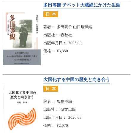
多田等観 チベット大蔵経にかけた生涯
日本
著者
多田明子 山口瑞鳳編
出版社
春秋社
出版年月日
2005.08
価格
¥3,850
大国化する中国の歴史と向き合う
日本
著者
飯島渉編
出版社
研文出版
出版年月日
2020.09
価格
¥2,970