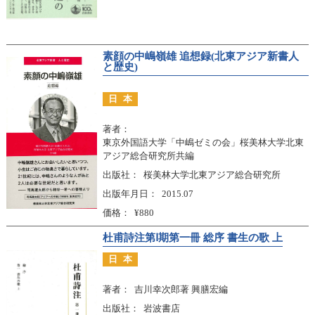
素顔の中嶋嶺雄 追想録(北東アジア新書人
と歴史)
日本
著者
東京外国語大学「中嶋ゼミの会」桜美林大学北東
アジア総合研究所共編
出版社
桜美林大学北東アジア総合研究所
出版年月日
2015.07
価格
¥880
杜甫詩注第Ⅰ期第一冊 総序 書生の歌 上
日本
著者
吉川幸次郎著 興膳宏編
出版社
岩波書店