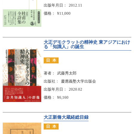
出版年月日
2012.11
価格
¥11,000
大正デモクラットの精神史 東アジアにおけ
る「知識人」の誕生
日本
著者
武藤秀太郎
出版社
慶應義塾大学出版会
出版年月日
2020.02
価格
¥6,160
大正新脩大蔵経総目録
日本