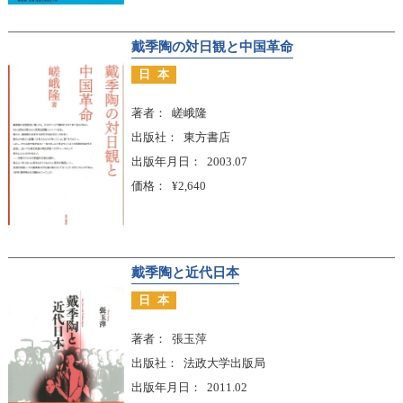
戴季陶の対日観と中国革命
日本
著者
嵯峨隆
出版社
東方書店
出版年月日
2003.07
価格
¥2,640
戴季陶と近代日本
日本
著者
張玉萍
出版社
法政大学出版局
出版年月日
2011.02