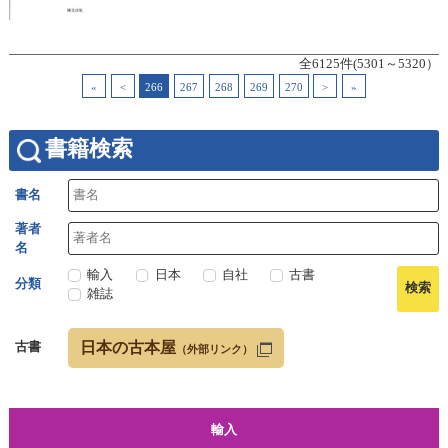
全6125件(5301～5320）
«
<
266
267
268
269
270
>
»
書籍検索
書名
著者
名
輸入
日本
自社
古書
分類
雑誌
日本の古本屋
古書
（外部リンク）
輸入