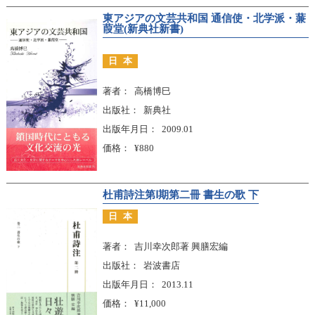
東アジアの文芸共和国 通信使・北学派・蒹
葭堂(新典社新書)
日本
著者
高橋博巳
出版社
新典社
出版年月日
2009.01
価格
¥880
杜甫詩注第Ⅰ期第二冊 書生の歌 下
日本
著者
吉川幸次郎著 興膳宏編
出版社
岩波書店
出版年月日
2013.11
価格
¥11,000