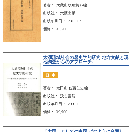
著者
大蔵出版編集部編
出版社
大蔵出版
出版年月日
2011.12
価格
¥5,500
太湖流域社会の歴史学的研究-地方文献と現
地調査からのアプローチ-
日本
著者
太田出 佐藤仁史編
出版社
汲古書院
出版年月日
2007.11
価格
¥9,900
「大国」としての中国 どのように台頭し、