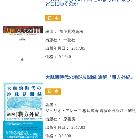
どこにゆくのか
日本
著者
加茂具樹編著
出版社
一藝社
出版年月日
2017.05
価格
¥2,640
大航海時代の地球見聞録 通解『職方外紀』
日本
著者
ジュリオ・アレーニ 楊廷筠著 齊藤正高訳注・解説
出版社
原書房
出版年月日
2017.03
価格
¥3,300