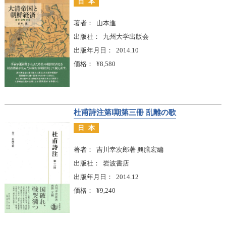
日本
著者
山本進
出版社
九州大学出版会
出版年月日
2014.10
価格
¥8,580
杜甫詩注第Ⅰ期第三冊 乱離の歌
日本
著者
吉川幸次郎著 興膳宏編
出版社
岩波書店
出版年月日
2014.12
価格
¥9,240