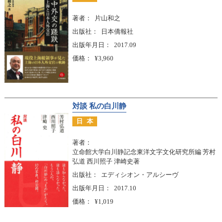
著者
片山和之
出版社
日本僑報社
出版年月日
2017.09
価格
¥3,960
対談 私の白川静
日本
著者
立命館大学白川静記念東洋文字文化研究所編 芳村
弘道 西川照子 津崎史著
出版社
エディシオン・アルシーヴ
出版年月日
2017.10
価格
¥1,019