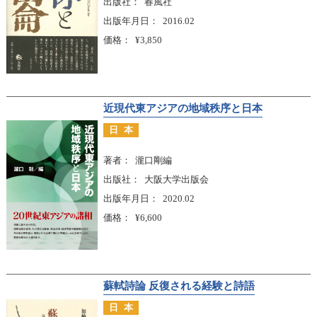
出版社
春風社
出版年月日
2016.02
価格
¥3,850
近現代東アジアの地域秩序と日本
日本
著者
瀧口剛編
出版社
大阪大学出版会
出版年月日
2020.02
価格
¥6,600
蘇軾詩論 反復される経験と詩語
日本