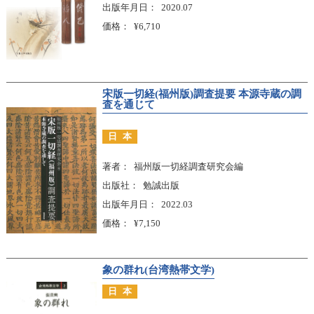
出版年月日
2020.07
価格
¥6,710
宋版一切経(福州版)調査提要 本源寺蔵の調
査を通じて
日本
著者
福州版一切経調査研究会編
出版社
勉誠出版
出版年月日
2022.03
価格
¥7,150
象の群れ(台湾熱帯文学)
日本