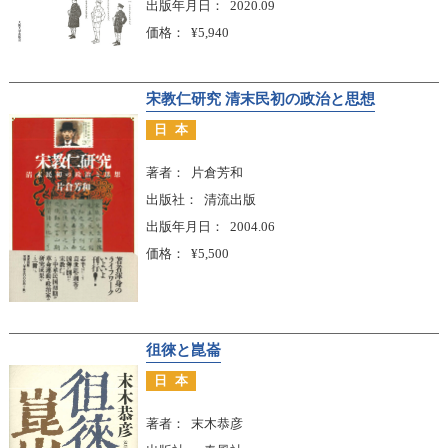
出版年月日
2020.09
価格
¥5,940
宋教仁研究 清末民初の政治と思想
日本
著者
片倉芳和
出版社
清流出版
出版年月日
2004.06
価格
¥5,500
徂徠と崑崙
日本
著者
末木恭彦