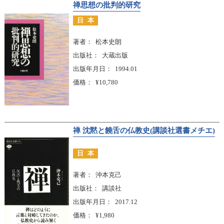
禅思想の批判的研究
日本
著者
松本史朗
出版社
大蔵出版
出版年月日
1994.01
価格
¥10,780
禅 沈黙と饒舌の仏教史(講談社選書メチエ)
日本
著者
沖本克己
出版社
講談社
出版年月日
2017.12
価格
¥1,980