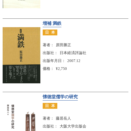
増補 満鉄
日本
著者
原田勝正
出版社
日本経済評論社
出版年月日
2007.12
価格
¥2,750
懐徳堂儒学の研究
日本
著者
藤居岳人
出版社
大阪大学出版会