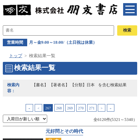
営業時間
月～金9:00～18:00/（土日祝は休業）
トップ
検索結果一覧
検索結果一覧
検索内
【書名】 【著者名】 【分類】日本
を含む検索結果
容：
«
<
267
268
269
270
271
>
»
全6120件(5321～5340）
元好問とその時代