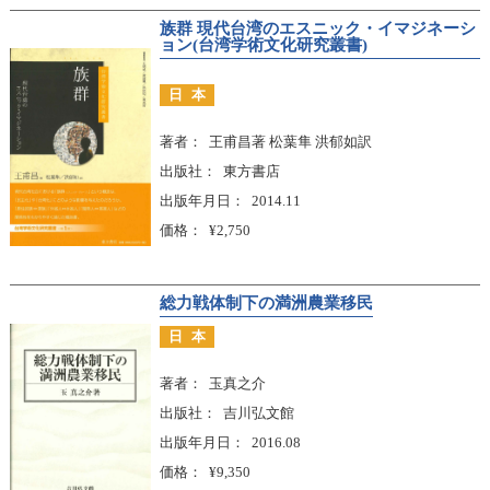
族群 現代台湾のエスニック・イマジネーシ
ョン(台湾学術文化研究叢書)
日本
著者
王甫昌著 松葉隼 洪郁如訳
出版社
東方書店
出版年月日
2014.11
価格
¥2,750
総力戦体制下の満洲農業移民
日本
著者
玉真之介
出版社
吉川弘文館
出版年月日
2016.08
価格
¥9,350