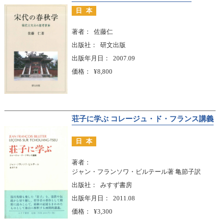
日本
著者
佐藤仁
出版社
研文出版
出版年月日
2007.09
価格
¥8,800
荘子に学ぶ コレージュ・ド・フランス講義
日本
著者
ジャン・フランソワ・ビルテール著 亀節子訳
出版社
みすず書房
出版年月日
2011.08
価格
¥3,300