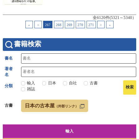
全6120件(5321～5340）
«
<
267
268
269
270
271
>
»
書籍検索
書名
著者
名
輸入
日本
自社
古書
分類
雑誌
日本の古本屋
古書
（外部リンク）
輸入