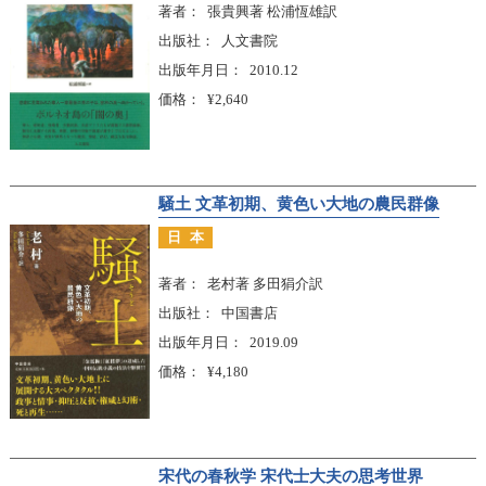
著者
張貴興著 松浦恆雄訳
出版社
人文書院
出版年月日
2010.12
価格
¥2,640
騒土 文革初期、黄色い大地の農民群像
日本
著者
老村著 多田狷介訳
出版社
中国書店
出版年月日
2019.09
価格
¥4,180
宋代の春秋学 宋代士大夫の思考世界