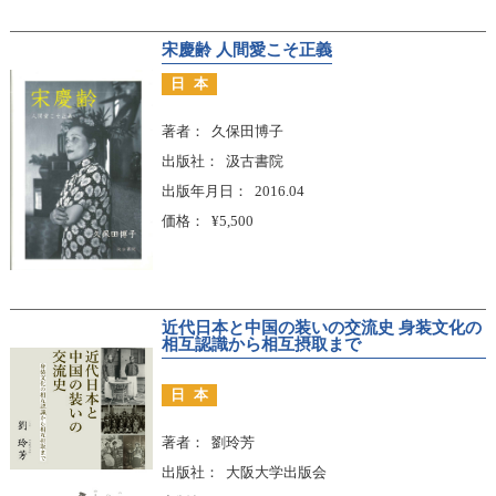
宋慶齢 人間愛こそ正義
日本
著者
久保田博子
出版社
汲古書院
出版年月日
2016.04
価格
¥5,500
近代日本と中国の装いの交流史 身装文化の
相互認識から相互摂取まで
日本
著者
劉玲芳
出版社
大阪大学出版会