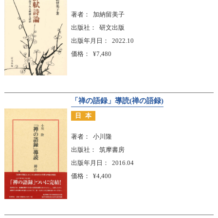
著者
加納留美子
出版社
研文出版
出版年月日
2022.10
価格
¥7,480
「禅の語録」導読(禅の語録)
日本
著者
小川隆
出版社
筑摩書房
出版年月日
2016.04
価格
¥4,400