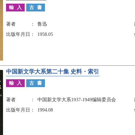
輸入
古書
著者
鲁迅
出版年月日
1958.05
中国新文学大系第二十集 史料・索引
輸入
古書
著者
中国新文学大系1937-1949编辑委员会
出版年月日
1994.08