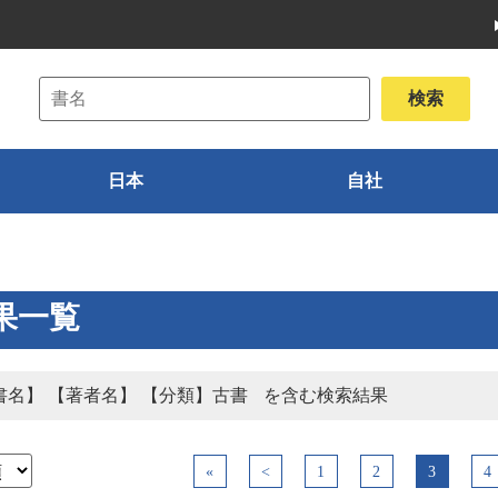
日本
自社
果一覧
書名】 【著者名】 【分類】古書
を含む検索結果
«
<
1
2
3
4