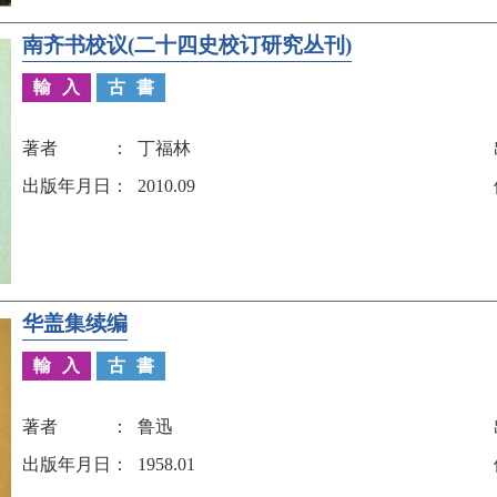
南齐书校议(二十四史校订研究丛刊)
輸入
古書
著者
丁福林
出版年月日
2010.09
华盖集续编
輸入
古書
著者
鲁迅
出版年月日
1958.01