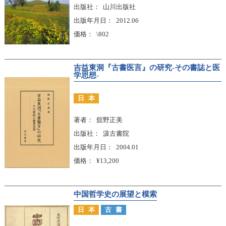
出版社
山川出版社
出版年月日
2012.06
価格
\802
吉益東洞『古書医言』の研究-その書誌と医
学思想-
日本
著者
舘野正美
出版社
汲古書院
出版年月日
2004.01
価格
¥13,200
中国哲学史の展望と模索
日本
古書