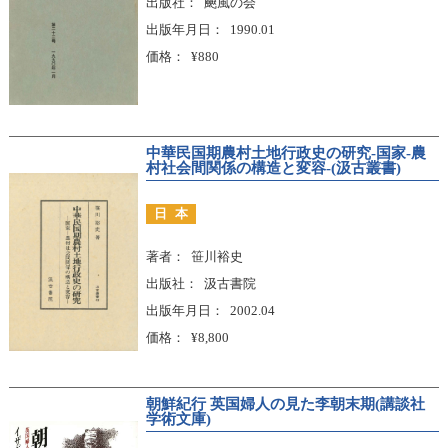
出版社
飇風の会
出版年月日
1990.01
価格
¥880
中華民国期農村土地行政史の研究-国家-農
村社会間関係の構造と変容-(汲古叢書)
日本
著者
笹川裕史
出版社
汲古書院
出版年月日
2002.04
価格
¥8,800
朝鮮紀行 英国婦人の見た李朝末期(講談社
学術文庫)