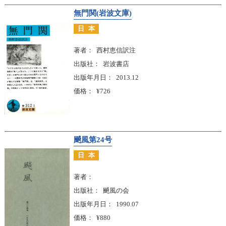
無門関(岩波文庫)
日本
著者
西村恵信訳注
出版社
岩波書店
出版年月日
2013.12
価格
¥726
飇風第24号
日本
著者
出版社
飇風の会
出版年月日
1990.07
価格
¥880