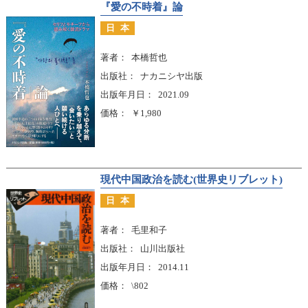
『愛の不時着』論
日本
著者
本橋哲也
出版社
ナカニシヤ出版
出版年月日
2021.09
価格
￥1,980
現代中国政治を読む(世界史リブレット)
日本
著者
毛里和子
出版社
山川出版社
出版年月日
2014.11
価格
\802