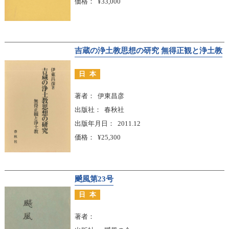
価格
¥33,000
吉蔵の浄土教思想の研究 無得正観と浄土教
日本
著者
伊東昌彦
出版社
春秋社
出版年月日
2011.12
価格
¥25,300
飇風第23号
日本
著者