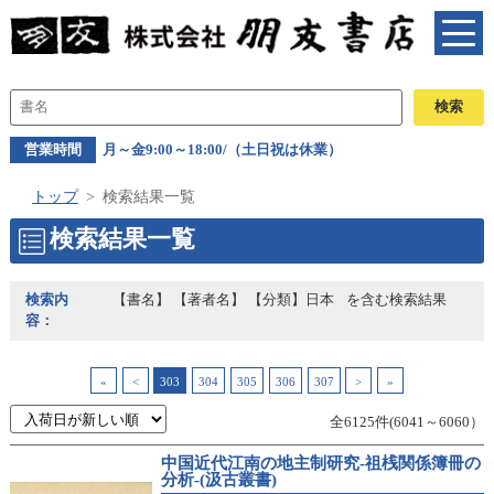
営業時間
月～金9:00～18:00/（土日祝は休業）
トップ
検索結果一覧
検索結果一覧
検索内
【書名】 【著者名】 【分類】日本
を含む検索結果
容：
«
<
303
304
305
306
307
>
»
全6125件(6041～6060）
中国近代江南の地主制研究-祖桟関係簿冊の
分析-(汲古叢書)