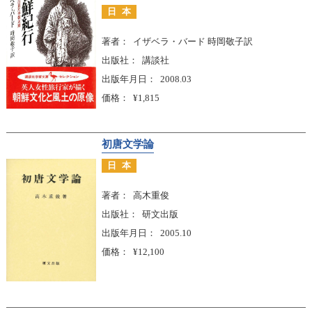
日本
著者
イザベラ・バード 時岡敬子訳
出版社
講談社
出版年月日
2008.03
価格
¥1,815
初唐文学論
日本
著者
高木重俊
出版社
研文出版
出版年月日
2005.10
価格
¥12,100