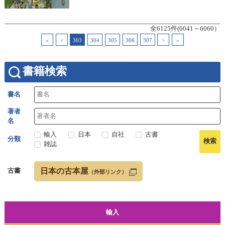
全6125件(6041～6060）
«
<
303
304
305
306
307
>
»
書籍検索
書名
著者
名
輸入
日本
自社
古書
分類
雑誌
日本の古本屋
古書
（外部リンク）
輸入