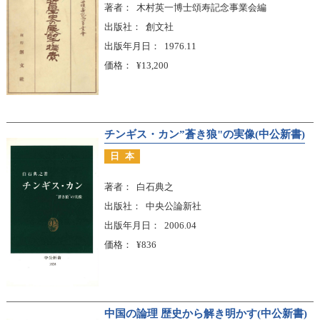
著者
木村英一博士頌寿記念事業会編
出版社
創文社
出版年月日
1976.11
価格
¥13,200
チンギス・カン”蒼き狼"の実像(中公新書)
日本
著者
白石典之
出版社
中央公論新社
出版年月日
2006.04
価格
¥836
中国の論理 歴史から解き明かす(中公新書)