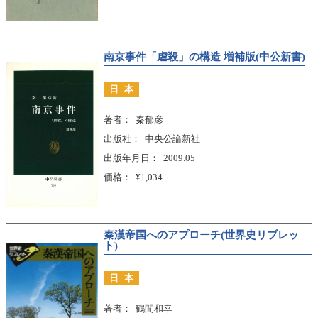
南京事件「虐殺」の構造 増補版(中公新書)
日本
著者
秦郁彦
出版社
中央公論新社
出版年月日
2009.05
価格
¥1,034
秦漢帝国へのアプローチ(世界史リブレッ
ト)
日本
著者
鶴間和幸