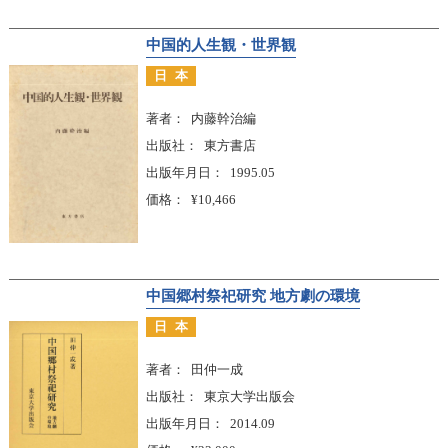
中国的人生観・世界観
日本
著者
内藤幹治編
出版社
東方書店
出版年月日
1995.05
価格
¥10,466
中国郷村祭祀研究 地方劇の環境
日本
著者
田仲一成
出版社
東京大学出版会
出版年月日
2014.09