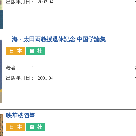
出版年月日
2002.04
一海・太田両教授退休記念 中国学論集
日本
自社
著者
出版年月日
2001.04
映華楼随筆
日本
自社