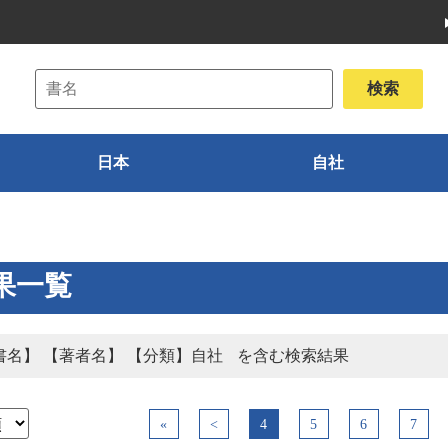
日本
自社
果一覧
書名】 【著者名】 【分類】自社
を含む検索結果
«
<
4
5
6
7