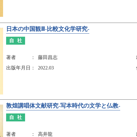
日本の中国観Ⅲ-比較文化学研究-
自社
著者
藤田昌志
出版年月日
2022.03
敦煌講唱体文献研究-写本時代の文学と仏教-
自社
著者
高井龍