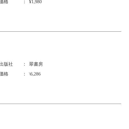
価格
¥1,980
出版社
翠書房
価格
\6,286