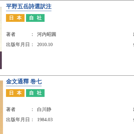
平野五岳詩選訳注
日本
自社
著者
河内昭圓
出版年月日
2010.10
金文通釋 巻七
日本
自社
著者
白川静
出版年月日
1984.03