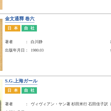
金文通釋 卷六
日本
自社
著者
白川静
出版年月日
1980.03
S.G.上海ガール
日本
自社
著者
ヴィヴィアン・ヤン著 杉田米行 石田佳子訳