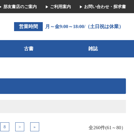
朋友書店のご案内
ご利用案内
お問い合わせ・探求書
営業時間
月～金9:00～18:00/（土日祝は休業）
古書
雑誌
8
>
»
全260件(61～80）