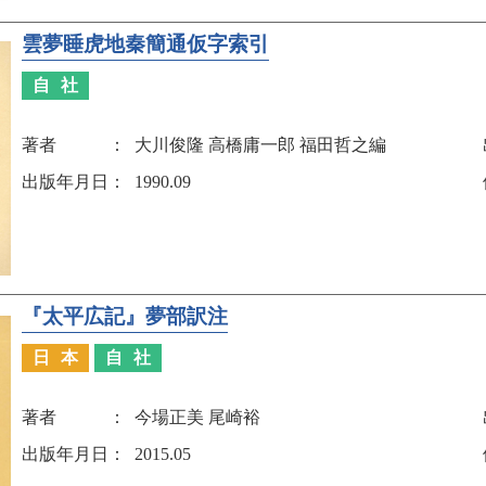
雲夢睡虎地秦簡通仮字索引
自社
著者
大川俊隆 高橋庸一郎 福田哲之編
出版年月日
1990.09
『太平広記』夢部訳注
日本
自社
著者
今場正美 尾崎裕
出版年月日
2015.05