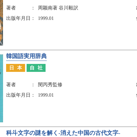
著者
周颖南著 谷川毅訳
出版年月日
1999.01
韓国語実用辞典
日本
自社
著者
閔丙秀監修
出版年月日
1999.01
科斗文字の謎を解く-消えた中国の古代文字-