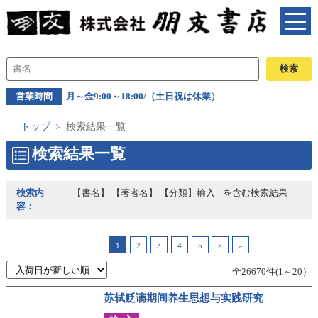
営業時間
月～金9:00～18:00/（土日祝は休業）
トップ
検索結果一覧
検索結果一覧
検索内
【書名】 【著者名】 【分類】輸入
を含む検索結果
容：
1
2
3
4
5
>
»
全26670件(1～20）
苏轼贬谪期间养生思想与实践研究