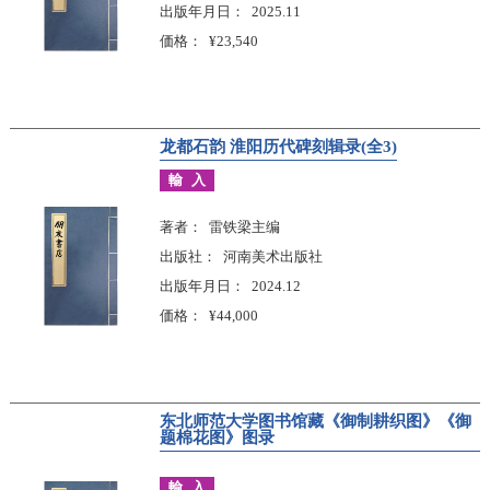
出版年月日
2025.11
価格
¥23,540
龙都石韵 淮阳历代碑刻辑录(全3)
輸入
著者
雷铁梁主编
出版社
河南美术出版社
出版年月日
2024.12
価格
¥44,000
东北师范大学图书馆藏《御制耕织图》《御
题棉花图》图录
輸入