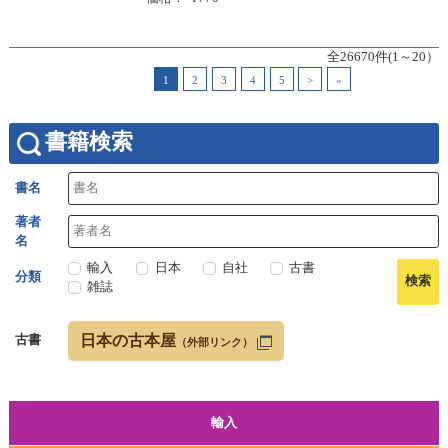
全26670件(1～20）
1
2
3
4
5
>
»
書籍検索
書名
著者
名
輸入
日本
自社
古書
分類
雑誌
日本の古本屋
古書
（外部リンク）
輸入