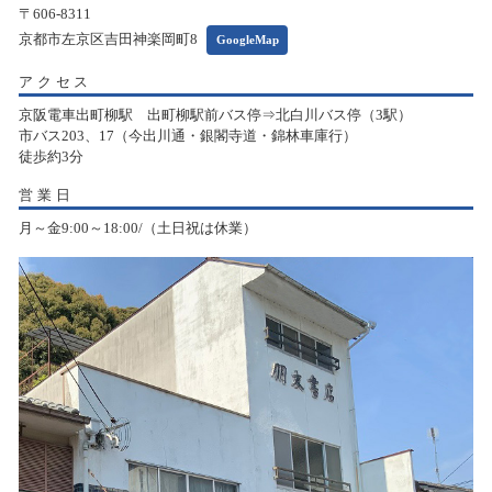
〒606-8311
京都市左京区吉田神楽岡町8
GoogleMap
アクセス
京阪電車出町柳駅 出町柳駅前バス停⇒北白川バス停（3駅）
市バス203、17（今出川通・銀閣寺道・錦林車庫行）
徒歩約3分
営業日
月～金9:00～18:00/（土日祝は休業）