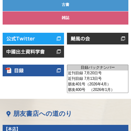
古書
雑誌
朋友書店への道のり
【本店】