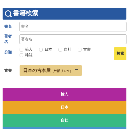
書籍検索
書名
著者
名
輸入
日本
自社
古書
分類
雑誌
日本の古本屋
古書
（外部リンク）
輸入
日本
自社