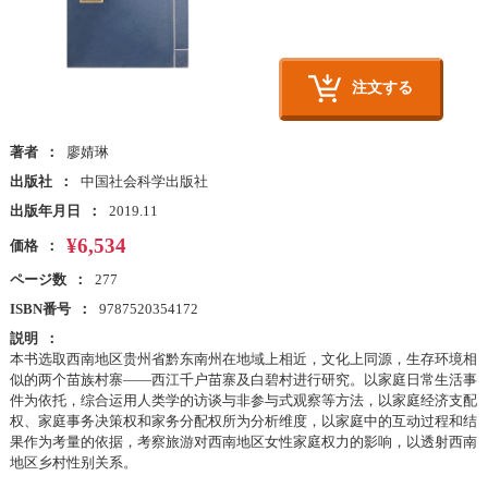
注文する
著者
廖婧琳
出版社
中国社会科学出版社
出版年月日
2019.11
¥6,534
価格
ページ数
277
ISBN番号
9787520354172
説明
本书选取西南地区贵州省黔东南州在地域上相近，文化上同源，生存环境相
似的两个苗族村寨——西江千户苗寨及白碧村进行研究。以家庭日常生活事
件为依托，综合运用人类学的访谈与非参与式观察等方法，以家庭经济支配
权、家庭事务决策权和家务分配权所为分析维度，以家庭中的互动过程和结
果作为考量的依据，考察旅游对西南地区女性家庭权力的影响，以透射西南
地区乡村性别关系。