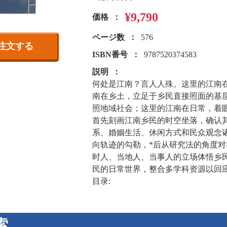
¥9,790
価格
ページ数
576
注文する
ISBN番号
9787520374583
説明
何处是江南？言人人殊。这里的江南
南在乡土，立足于乡民直接照面的基
照地域社会；这里的江南在日常，着
首先刻画江南乡民的时空坐落，确认
系、婚姻生活、休闲方式和民众观念
向轨迹的勾勒，*后从研究法的角度
时人、当地人、当事人的立场体悟乡
民的日常世界，整合多学科资源以回
目录:
索