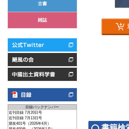
古書
雑誌
書籍検