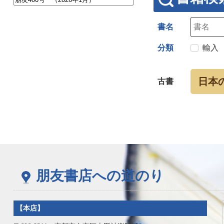
書名
分類
輸入
日本
古書
朋友書店への道のり
【本店】