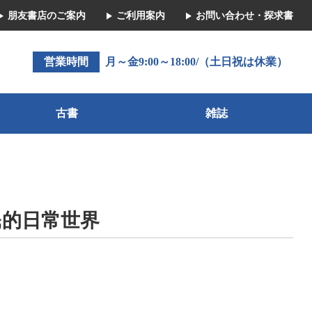
朋友書店のご案内
ご利用案内
お問い合わせ・探求書
営業時間
月～金9:00～18:00/（土日祝は休業）
古書
雑誌
民的日常世界