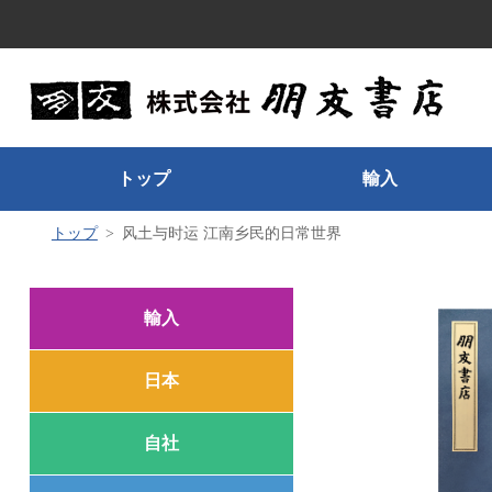
トップ
輸入
トップ
风土与时运 江南乡民的日常世界
輸入
日本
自社