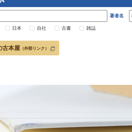
著者名
日本
自社
古書
雑誌
の古本屋
（外部リンク）