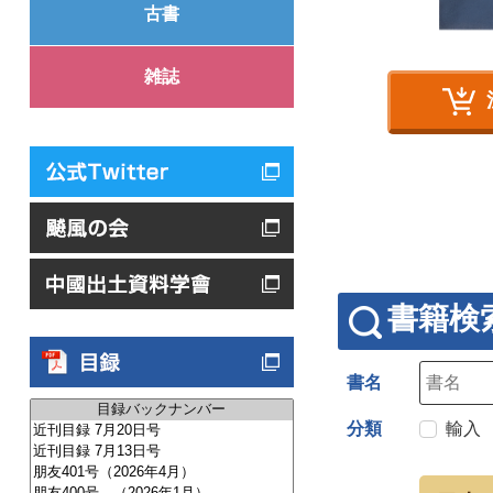
古書
雑誌
書籍検
書名
分類
輸入