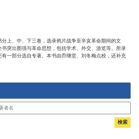
书分上、中、下三卷，选录鸦片战争至辛亥革命期间的文
位。全书突出图强与革命思想，包括学术、外交、游览等。所录
还有一部分选自专著。本书由乔继堂、刘冬梅点校，还补充