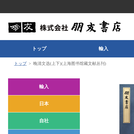
トップ
輸入
トップ
晚清文选(上下)(上海图书馆藏文献丛刊)
輸入
日本
自社