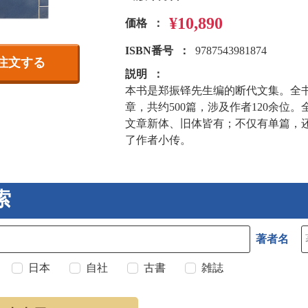
¥10,890
価格
ISBN番号
9787543981874
注文する
説明
本书是郑振铎先生编的断代文集。全
章，共约500篇，涉及作者120余
文章新体、旧体皆有；不仅有单篇，
了作者小传。
索
著者名
日本
自社
古書
雑誌