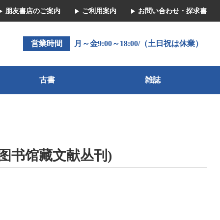
朋友書店のご案内
ご利用案内
お問い合わせ・探求書
営業時間
月～金9:00～18:00/（土日祝は休業）
古書
雑誌
海图书馆藏文献丛刊)