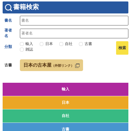
書籍検索
書名
著者
名
輸入
日本
自社
古書
分類
雑誌
日本の古本屋
古書
（外部リンク）
輸入
日本
自社
古書