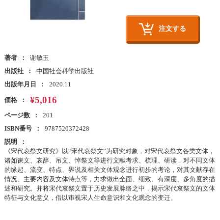
注文する
著者
谢敏玉
出版社
中国社会科学出版社
出版年月日
2020.11
¥5,016
価格
ページ数
201
ISBN番号
9787520372428
説明
《宋代哀祭文研究》以“宋代哀祭文”为研究对象，对宋代哀祭文各类文体，
诸如诔文、哀辞、吊文、悼祭文等进行文献考求、梳理、研读，对不同文体
的缘起、流变、特点、界说及相关文体观念进行初步的考论，对其文献存在
情况、主要内容及文体特点等，力求做出全面、细致、有深度、多角度的描
述和研究。并将宋代哀祭文置于历史发展脉络之中，揭示宋代哀祭文的文体
特征与文化意义，借以审视宋人生命意识和文化观念的变迁。