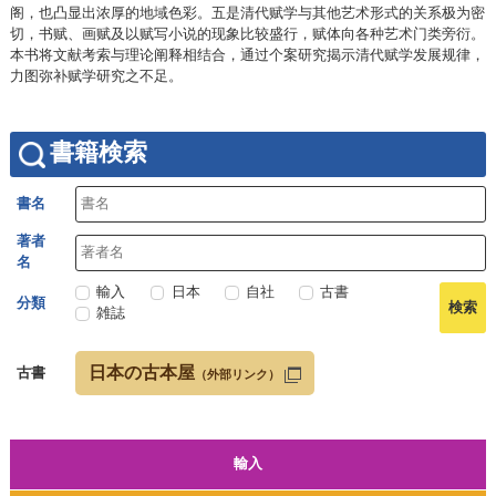
阁，也凸显出浓厚的地域色彩。五是清代赋学与其他艺术形式的关系极为密
切，书赋、画赋及以赋写小说的现象比较盛行，赋体向各种艺术门类旁衍。
本书将文献考索与理论阐释相结合，通过个案研究揭示清代赋学发展规律，
力图弥补赋学研究之不足。
書籍検索
書名
著者
名
輸入
日本
自社
古書
分類
雑誌
日本の古本屋
古書
（外部リンク）
輸入