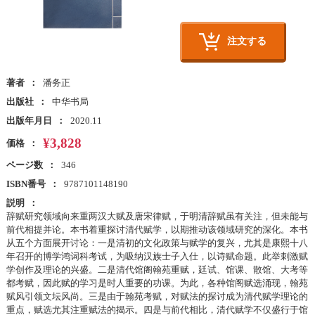
注文する
著者
潘务正
出版社
中华书局
出版年月日
2020.11
¥3,828
価格
ページ数
346
ISBN番号
9787101148190
説明
辞赋研究领域向来重两汉大赋及唐宋律赋，于明清辞赋虽有关注，但未能与
前代相提并论。本书着重探讨清代赋学，以期推动该领域研究的深化。本书
从五个方面展开讨论：一是清初的文化政策与赋学的复兴，尤其是康熙十八
年召开的博学鸿词科考试，为吸纳汉族士子入仕，以诗赋命题。此举刺激赋
学创作及理论的兴盛。二是清代馆阁翰苑重赋，廷试、馆课、散馆、大考等
都考赋，因此赋的学习是时人重要的功课。为此，各种馆阁赋选涌现，翰苑
赋风引领文坛风尚。三是由于翰苑考赋，对赋法的探讨成为清代赋学理论的
重点，赋选尤其注重赋法的揭示。四是与前代相比，清代赋学不仅盛行于馆