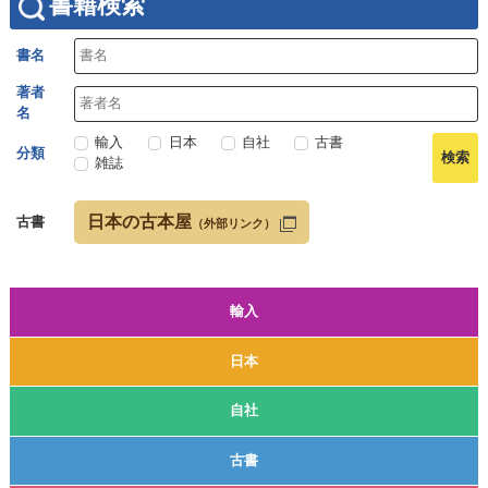
書籍検索
書名
著者
名
輸入
日本
自社
古書
分類
雑誌
日本の古本屋
古書
（外部リンク）
輸入
日本
自社
古書