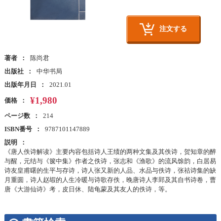
注文する
著者
陈尚君
出版社
中华书局
出版年月日
2021.01
¥1,980
価格
ページ数
214
ISBN番号
9787101147889
説明
《唐人佚诗解读》主要内容包括诗人王绩的两种文集及其佚诗，贺知章的醉
与醒，元结与《箧中集》作者之佚诗，张志和《渔歌》的流风馀韵，白居易
诗友皇甫曙的生平与存诗，诗人张又新的人品、水品与佚诗，张祜诗集的缺
月重圆，诗人赵嘏的人生冷暖与诗歌存佚，晚唐诗人李郢及其自书诗卷，曹
唐《大游仙诗》考，皮日休、陆龟蒙及其友人的佚诗，等。