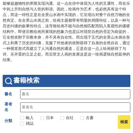
能够超越物性的界限实现沟通。这一点在诗中体现为人性的互通性，而在乐
中则上升到自然与人世的和谐。因此，绘画作为艺术，也必然具有这个特
点，而这一特性正是在全景山水画中实现的，它呈现出对整个自然万物的全
然肯定。在全景山水画之前，绘画主题都带有明显的局限特征，以及一种与
历史纠缠的叙事性特点，这导致绘画不能与自然相匹配而陷入客观性的僵硬
结构中。即使宗教绘画所展现的想象力也是以对现世自然的否定为前提的，
它全然依附于宗教本身，并不具有自在性。而出现于五代的全景山水画在形
式上剥离了历史的纠缠，克服了对他者的依附获得了自身的全然自在，通过
一种视觉形式而建立了人沟通自然的通道，正是在这一点上绘画获得了与
诗、乐并置的立足之处。而后世文人画的发展这是这一绘画逻辑自然延伸的
结果。
書籍検索
書名
著者
名
輸入
日本
自社
古書
分類
雑誌