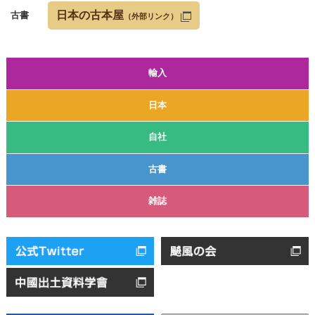
日本の古本屋
古書
（外部リンク）
輸入
日本
自社
古書
雑誌