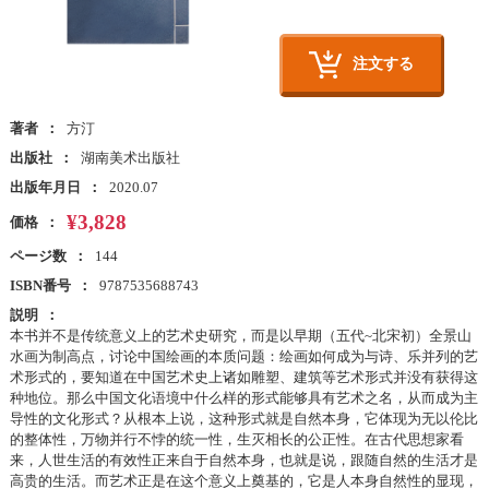
注文する
著者
方汀
出版社
湖南美术出版社
出版年月日
2020.07
¥3,828
価格
ページ数
144
ISBN番号
9787535688743
説明
本书并不是传统意义上的艺术史研究，而是以早期（五代~北宋初）全景山
水画为制高点，讨论中国绘画的本质问题：绘画如何成为与诗、乐并列的艺
术形式的，要知道在中国艺术史上诸如雕塑、建筑等艺术形式并没有获得这
种地位。那么中国文化语境中什么样的形式能够具有艺术之名，从而成为主
导性的文化形式？从根本上说，这种形式就是自然本身，它体现为无以伦比
的整体性，万物并行不悖的统一性，生灭相长的公正性。在古代思想家看
来，人世生活的有效性正来自于自然本身，也就是说，跟随自然的生活才是
高贵的生活。而艺术正是在这个意义上奠基的，它是人本身自然性的显现，