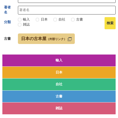
著者
名
輸入
日本
自社
古書
分類
雑誌
日本の古本屋
古書
（外部リンク）
輸入
日本
自社
古書
雑誌