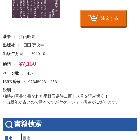
注文する
著者
河内昭圓
出版社
日田 専念寺
出版年月日
2010.10
¥7,150
価格
ページ数
457
ISBN番号
9784892811258
説明
独特の草書で書かれた平野五岳詩二百十八首を読み解く！
※出版年が古いので新本ですがヤケ・シミ・痛みがございます。
書籍検索
書名