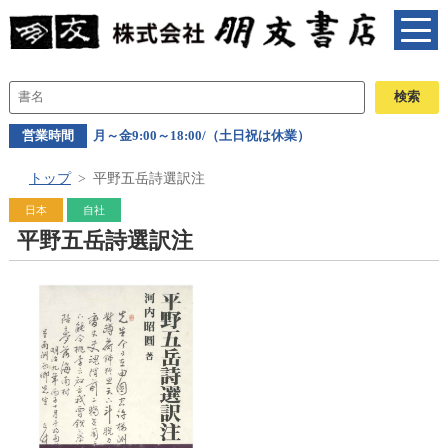
営業時間
月～金9:00～18:00/（土日祝は休業）
トップ
平野五岳詩選訳注
日本
自社
平野五岳詩選訳注