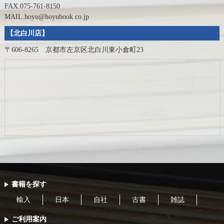
FAX.075-761-8150
MAIL.hoyu@hoyubook.co.jp
【北白川店】
〒606-8265 京都市左京区北白川東小倉町23
書籍を探す
輸入
日本
自社
古書
雑誌
ご利用案内