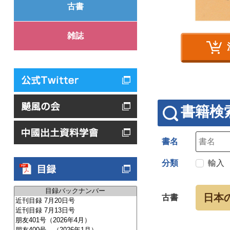
古書
雑誌
書籍検
書名
分類
輸入
日本
古書