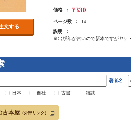
¥330
価格
ページ数
14
注文する
説明
※出版年が古いので新本ですがヤケ
索
著者名
日本
自社
古書
雑誌
の古本屋
（外部リンク）