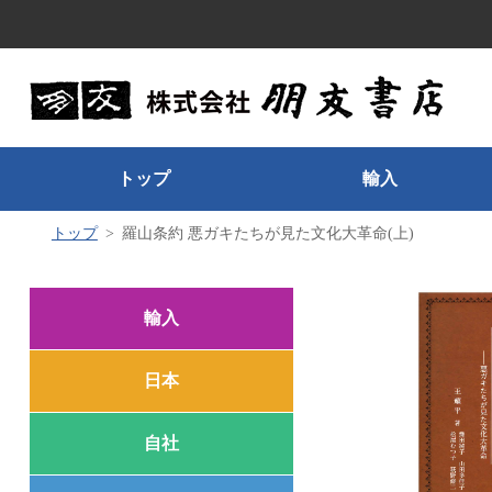
トップ
輸入
トップ
羅山条約 悪ガキたちが見た文化大革命(上)
輸入
日本
自社