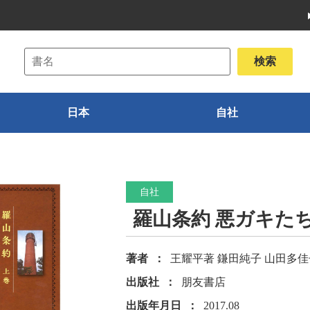
日本
自社
自社
羅山条約 悪ガキたち
著者
王耀平著 鎌田純子 山田多佳
出版社
朋友書店
出版年月日
2017.08