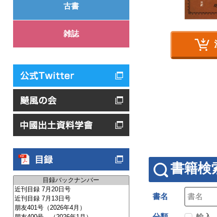
古書
雑誌
書籍検
書名
分類
輸入