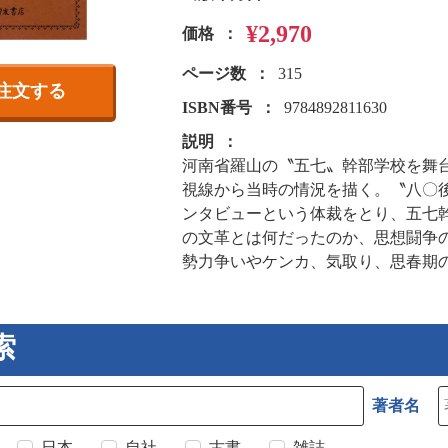
¥2,970
価格
ページ数
315
注文する
ISBN番号
9784892811630
説明
河南省羅山の〝五七〟幹部学校を舞台
視線から当時の情況を描く。〝八〇後
ンタビューという体裁をとり、五七
の文革とは何だったのか、思想闘争
勢力争いやケンカ、気取り、思春期
索
著者名
日本
自社
古書
雑誌