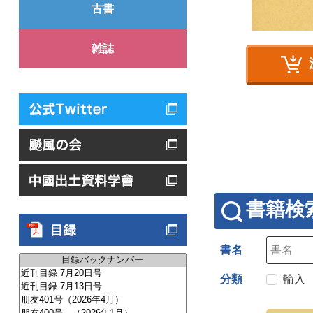
古書
雑誌
書籍検
書名
分類
輸入