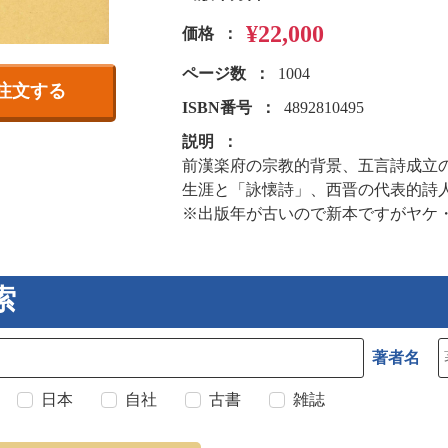
¥22,000
価格
ページ数
1004
注文する
ISBN番号
4892810495
説明
前漢楽府の宗教的背景、五言詩成立
生涯と「詠懐詩」、西晋の代表的詩
※出版年が古いので新本ですがヤケ
索
著者名
日本
自社
古書
雑誌