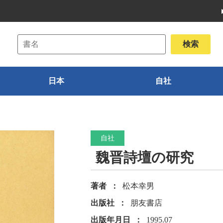
日本
自社
自社
魏晋詩壇の研究
著者
松本幸男
出版社
朋友書店
出版年月日
1995.07