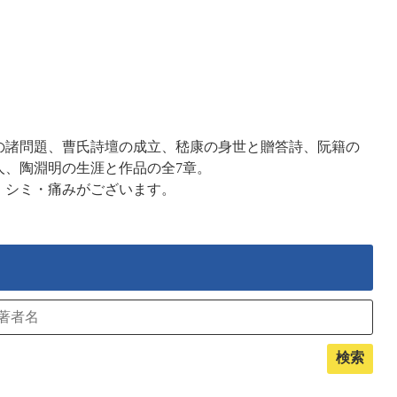
の諸問題、曹氏詩壇の成立、嵇康の身世と贈答詩、阮籍の
人、陶淵明の生涯と作品の全7章。
・シミ・痛みがございます。