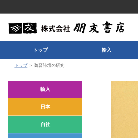
トップ
輸入
トップ
魏晋詩壇の研究
輸入
日本
自社