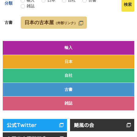
輸入
日本
自社
古書
分類
雑誌
日本の古本屋
古書
（外部リンク）
輸入
日本
自社
古書
雑誌