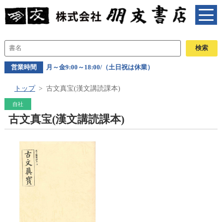
営業時間
月～金9:00～18:00/（土日祝は休業）
トップ
古文真宝(漢文講読課本)
自社
古文真宝(漢文講読課本)