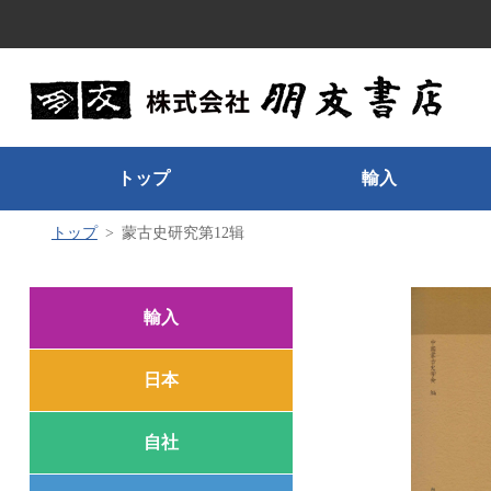
トップ
輸入
トップ
蒙古史研究第12辑
輸入
日本
自社