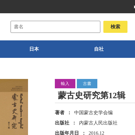
日本
自社
輸入
古書
蒙古史研究第12辑
著者
中国蒙古史学会编
出版社
内蒙古人民出版社
出版年月日
2016.12