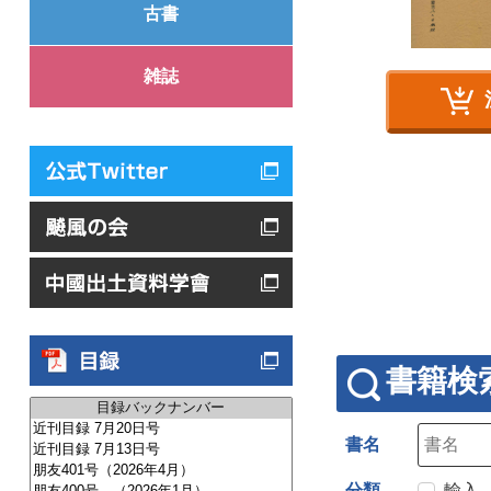
古書
雑誌
書籍検
書名
分類
輸入