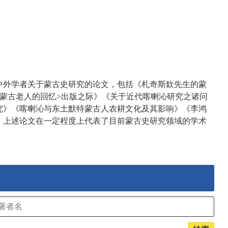
中外学者关于蒙古史研究的论文，包括《札奇斯欽先生的蒙
个蒙古老人的回忆>出版之际》《关于近代喀喇沁研究之诸问
究》《喀喇沁与东土默特蒙古人农耕文化及其影响》《李鸿
，上述论文在一定程度上代表了目前蒙古史研究领域的学术