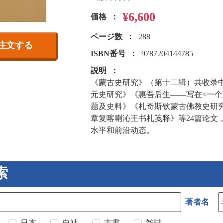
¥6,600
価格
ページ数
288
注文する
ISBN番号
9787204144785
説明
《蒙古史研究》（第十二辑）共收录
元史研究》《惠吾后生——写在<一
题及史料》《札奇斯钦蒙古佛教史研
章复喀喇沁王书札笺释》等24篇论文
水平和前沿动态。
索
著者名
日本
自社
古書
雑誌