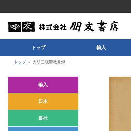
トップ
輸入
トップ
大明三蔵聖教目録
輸入
日本
自社