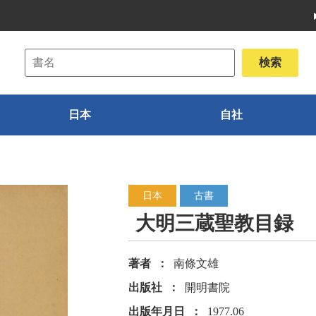
日本
自社
日本
古書
大明三蔵聖教目録
著者
南條文雄
出版社
開明書院
出版年月日
1977.06