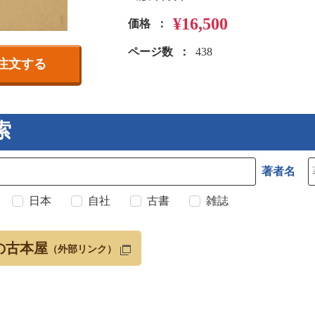
¥16,500
価格
ページ数
438
注文する
索
著者名
日本
自社
古書
雑誌
の古本屋
（外部リンク）