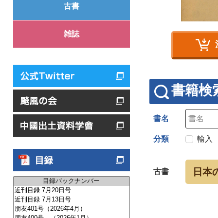
古書
雑誌
書籍検
書名
分類
輸入
日本
古書