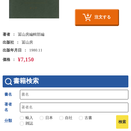
注文する
著者
冨山房編輯部編
出版社
冨山房
出版年月日
1980.11
¥7,150
価格
書籍検索
書名
著者
名
輸入
日本
自社
古書
分類
雑誌