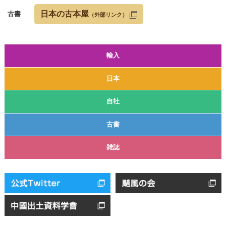
日本の古本屋
古書
（外部リンク）
輸入
日本
自社
古書
雑誌