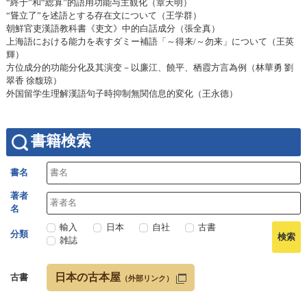
“終于”和“総算”的語用功能与主観化（章天明）
“聳立了”を述語とする存在文について（王学群）
朝鮮官吏漢語教科書《吏文》中的白話成分（張全真）
上海語における能力を表すダミー補語「～得来/～勿来」について（王英
輝）
方位成分的功能分化及其演变－以廉江、饒平、栖霞方言為例（林華勇 劉
翠香 徐馥琼）
外国留学生理解漢語句子時抑制無関信息的変化（王永德）
書籍検索
書名
著者
名
輸入
日本
自社
古書
分類
雑誌
日本の古本屋
古書
（外部リンク）