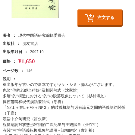
注文する
著者
現代中国語研究編輯委員会
出版社
朋友書店
出版年月日
2007.10
¥1,650
価格
ページ数
146
説明
※出版年が古いので新本ですがヤケ・シミ・痛みがございます。
也談“他的老師当得好”及相関句式（沈家煊）
多層“的”構造における“的”の脱落現象について（杉村博文）
操控范畴和現代漢語兼語式（彭睿）
「NP１＋在L＋VP＋NP２」的歧義机制与必有論元之間的語義制約関係
（于康）
漢語中介句研究（許永新）
程度副詞対状態形容詞的二次記量与主観賦量（張誼生）
有関“亏”字語義転換現象的語用－認知解釈（古川裕）