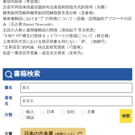
重动句新探（李思旭）
汉语不同语体语篇话题的句法表现和回指方式的异同（乐耀）
频率副词范畴和概率副词范畴投射关系分析（吴春相）
連体修飾語における“了”の性格について―語義・語用論的アプローチの試
み（王占華 Bansei Newcomb）
主語の人称と連用修飾語の関係（原由起子 常次莉恵）
“X 给Y VP”構文の意味ネットワークの形成について（林立梅）
上海市区方言における指示対象を持たない「伊」（加納巧）
“文革语言”的内涵、特点及研究现状（刁晏斌）
也是一番语言学景象—追念北大师友（史有为）
書籍検索
書名
著者
名
輸入
日本
自社
古書
分類
雑誌
日本の古本屋
古書
（外部リンク）