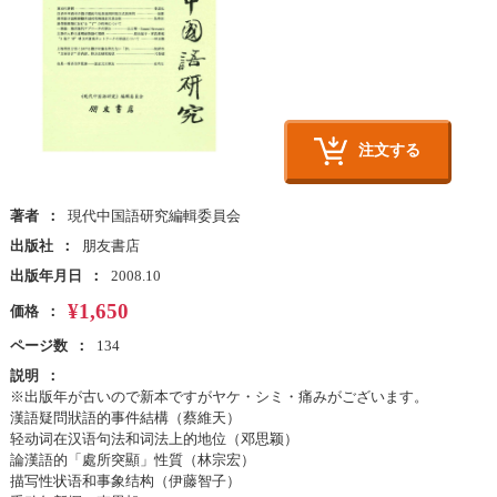
注文する
著者
現代中国語研究編輯委員会
出版社
朋友書店
出版年月日
2008.10
¥1,650
価格
ページ数
134
説明
※出版年が古いので新本ですがヤケ・シミ・痛みがございます。
漢語疑問狀語的事件結構（蔡維天）
轻动词在汉语句法和词法上的地位（邓思颖）
論漢語的「處所突顯」性質（林宗宏）
描写性状语和事象结构（伊藤智子）