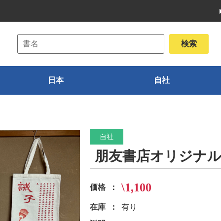
日本
自社
自社
朋友書店オリジナル
\1,100
価格
在庫
有り