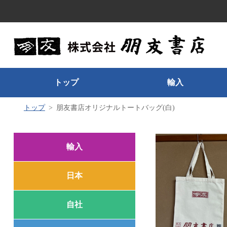
トップ
輸入
トップ
朋友書店オリジナルトートバッグ(白)
輸入
日本
自社