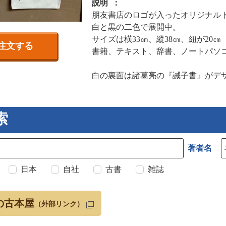
説明
朋友書店のロゴが入ったオリジナル
白と黒の二色で展開中。
サイズは橫33㎝、縱38㎝、紐が2
注文する
書籍、テキスト、辞書、ノートパソ
白の裏面は諸葛亮の『誡子書』がデ
索
著者名
日本
自社
古書
雑誌
の古本屋
（外部リンク）