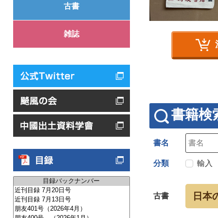
古書
雑誌
書籍検
書名
分類
輸入
日本
古書