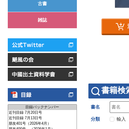
古書
雑誌
書籍検
書名
分類
輸入