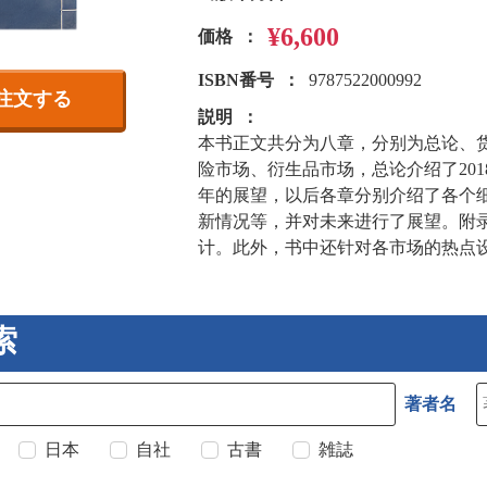
¥6,600
価格
ISBN番号
9787522000992
注文する
説明
本书正文共分为八章，分别为总论、
险市场、衍生品市场，总论介绍了201
年的展望，以后各章分别介绍了各个
新情况等，并对未来进行了展望。附录
计。此外，书中还针对各市场的热点
索
著者名
日本
自社
古書
雑誌