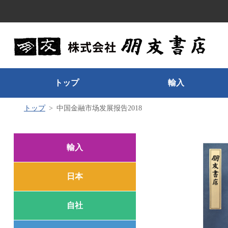
トップ
輸入
トップ
中国金融市场发展报告2018
輸入
日本
自社