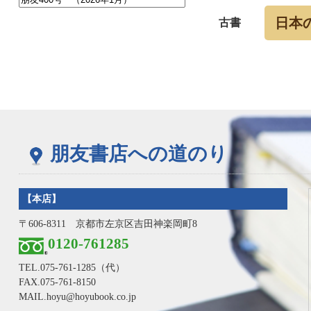
日本
古書
朋友書店への道のり
【本店】
〒606-8311 京都市左京区吉田神楽岡町8
0120-761285
TEL.
075-761-1285
（代）
FAX.075-761-8150
MAIL.hoyu@hoyubook.co.jp