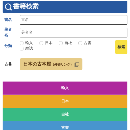
書籍検索
書名
著者
名
輸入
日本
自社
古書
分類
雑誌
日本の古本屋
古書
（外部リンク）
輸入
日本
自社
古書