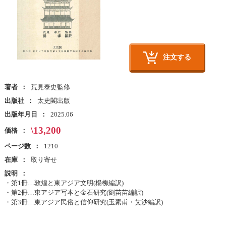
注文する
著者
荒見泰史監修
出版社
太史閣出版
出版年月日
2025.06
\13,200
価格
ページ数
1210
在庫
取り寄せ
説明
・第1冊…敦煌と東アジア文明(楊柳編訳)
・第2冊…東アジア写本と金石研究(劉苗苗編訳)
・第3冊…東アジア民俗と信仰研究(玉素甫・艾沙編訳)