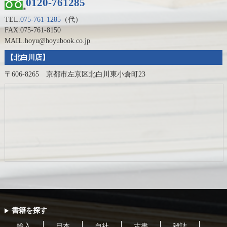
0120-761285
TEL.
075-761-1285
（代）
FAX.075-761-8150
MAIL.hoyu@hoyubook.co.jp
【北白川店】
〒606-8265 京都市左京区北白川東小倉町23
書籍を探す
輸入
日本
自社
古書
雑誌