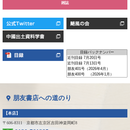
雑誌
朋友書店への道のり
【本店】
〒606-8311 京都市左京区吉田神楽岡町8