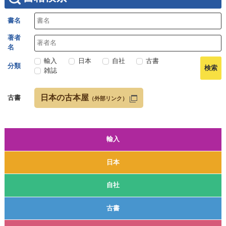
書名
著者
名
輸入
日本
自社
古書
分類
雑誌
日本の古本屋
古書
（外部リンク）
輸入
日本
自社
古書