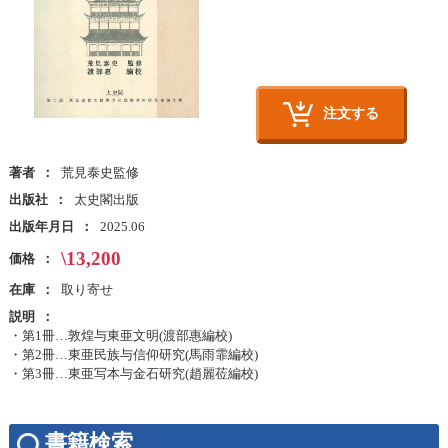
注文する
著者
荒見泰史監修
出版社
太史閣出版
出版年月日
2025.06
\13,200
価格
在庫
取り寄せ
説明
・第1冊…敦煌与東亜文明(渡部惠編校)
・第2冊…東亜民族与信仰研究(馬雨霏編校)
・第3冊…東亜写本与金石研究(趙麗莅編校)
書籍検索