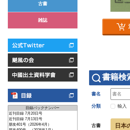
古書
雑誌
書籍検
書名
分類
輸入
日本
古書