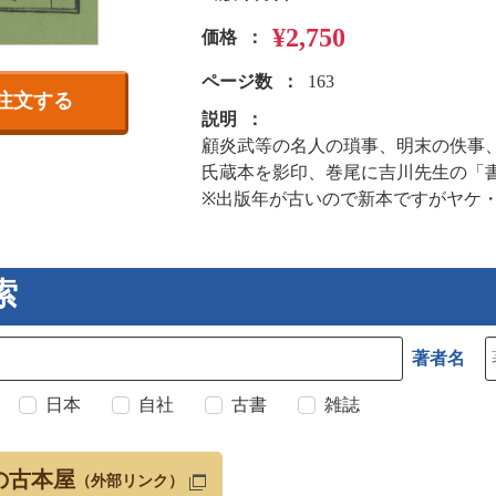
¥2,750
価格
ページ数
163
注文する
説明
顧炎武等の名人の瑣事、明末の佚事
氏蔵本を影印、巻尾に吉川先生の「
※出版年が古いので新本ですがヤケ
索
著者名
日本
自社
古書
雑誌
の古本屋
（外部リンク）