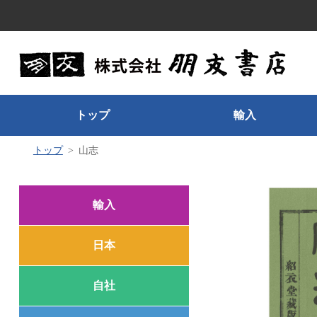
トップ
輸入
トップ
山志
輸入
日本
自社