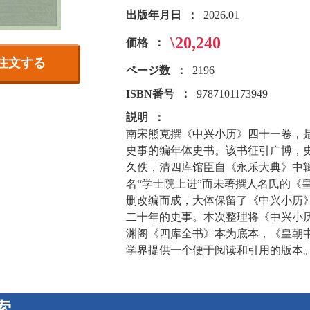
出版年月日
2026.01
\20,240
価格
注文する
ページ数
2196
ISBN番号
9787101173949
説明
南宋熊克撰《中兴小历》四十一卷，是一部
史事的编年体史书。该书征引广博，
久佚，清四库馆臣自《永乐大典》中辑
名“学士院上进”而未著撰人名氏的《
删改编而成，大体保留了《中兴小历
二十年的史事。本次整理将《中兴小
渊阁《四库全书》本为底本，《皇朝
学界提供一个便于阅读和引用的版本
索