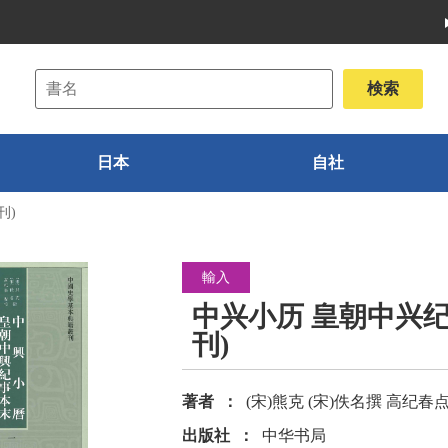
日本
自社
刊)
輸入
中兴小历 皇朝中兴纪
刊)
著者
(宋)熊克 (宋)佚名撰 高纪春
出版社
中华书局