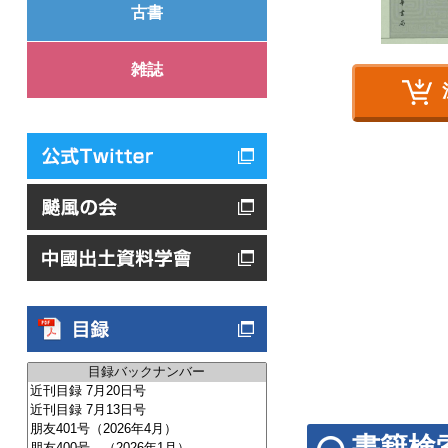
古書
雑誌
書籍検