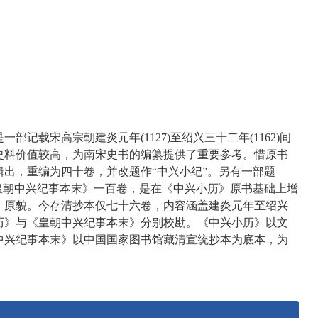
记载宋高宗朝建炎元年(1127)至绍兴三十二年(1162)间
史料价值较高，为南宋史书的编纂提供了重要参考。惜原书
出，重编为四十卷，并改题作“中兴小纪”。另有一部题
皇朝中兴纪事本末》一百卷，是在《中兴小历》原书基础上增
》原貌。今存清抄本仅七十六卷，内容涵盖建炎元年至绍兴
历》与《皇朝中兴纪事本末》分别校勘。《中兴小历》以文
中兴纪事本末》以中国国家图书馆藏清宣统抄本为底本，为
。