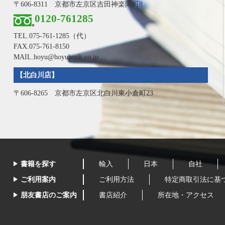
〒606-8311 京都市左京区吉田神楽岡町8
0120-761285
TEL.
075-761-1285
（代）
FAX.075-761-8150
MAIL.hoyu@hoyubook.co.jp
【北白川店】
〒606-8265 京都市左京区北白川東小倉町23
書籍を探す
輸入
日本
自社
ご利用案内
ご利用方法
特定商取引法に基
朋友書店のご案内
書店紹介
所在地・アクセス