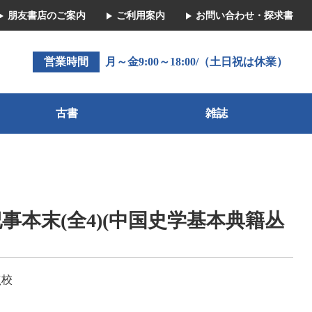
朋友書店のご案内
ご利用案内
お問い合わせ・探求書
営業時間
月～金9:00～18:00/（土日祝は休業）
古書
雑誌
事本末(全4)(中国史学基本典籍丛
点校