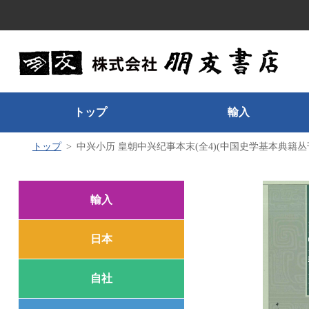
トップ
輸入
トップ
中兴小历 皇朝中兴纪事本末(全4)(中国史学基本典籍丛
輸入
日本
自社