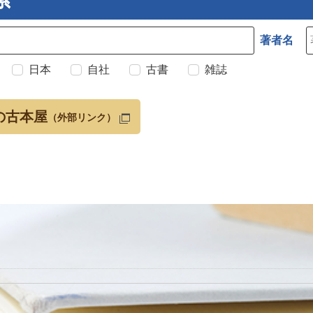
著者名
日本
自社
古書
雑誌
の古本屋
（外部リンク）