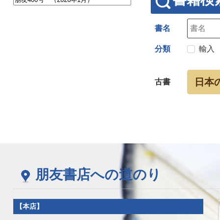
書名
分類
輸入
日本
古書
朋友書店への道のり
【本店】