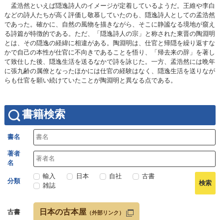
孟浩然といえば隠逸詩人のイメージが定着しているようだ。王維や李白
などの詩人たちが高く評価し敬慕していたのも、隠逸詩人としての孟浩然
であった。確かに、自然の風物を描きながら、そこに静謐なる境地が窺え
る詩篇が特徴的である。ただ、「隠逸詩人の宗」と称された東晋の陶淵明
とは、その隠逸の経緯に相違がある。陶淵明は、仕官と帰隠を繰り返すな
かで自己の本性が仕官に不向きであることを悟り、「帰去来の辞」を著し
て致仕した後、隠逸生活を送るなかで詩を詠じた。一方、孟浩然には晩年
に張九齢の属僚となったほかには仕官の経験はなく、隠逸生活を送りなが
らも仕官を願い続けていたことが陶淵明と異なる点である。
書籍検索
書名
著者
名
輸入
日本
自社
古書
分類
雑誌
日本の古本屋
古書
（外部リンク）