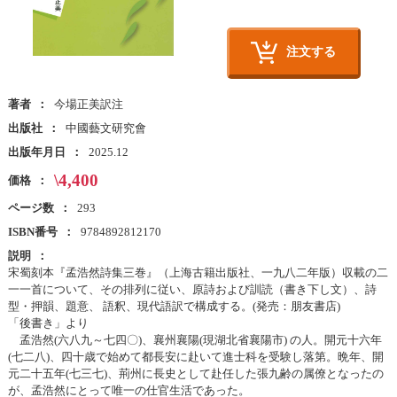
注文する
著者
今場正美訳注
出版社
中國藝文研究會
出版年月日
2025.12
\4,400
価格
ページ数
293
ISBN番号
9784892812170
説明
宋蜀刻本『孟浩然詩集三巻』（上海古籍出版社、一九八二年版）収載の二
一一首について、その排列に従い、原詩および訓読（書き下し文）、詩
型・押韻、題意、 語釈、現代語訳で構成する。(発売：朋友書店)
「後書き」より
孟浩然(六八九～七四〇)、襄州襄陽(現湖北省襄陽市) の人。開元十六年
(七二八)、四十歳で始めて都長安に赴いて進士科を受験し落第。晩年、開
元二十五年(七三七)、荊州に長史として赴任した張九齢の属僚となったの
が、孟浩然にとって唯一の仕官生活であった。