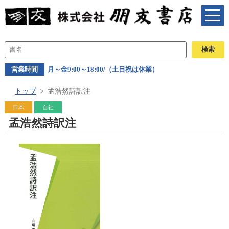
営業時間
月～金9:00～18:00/（土日祝は休業）
トップ
孟浩然詩訳注
日本
自社
孟浩然詩訳注