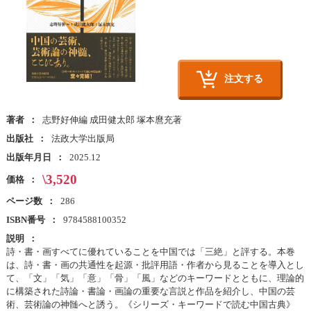
注文する
著者
志野好伸編 成田健太郎 塚本麿充著
出版社
法政大学出版局
出版年月日
2025.12
\3,520
価格
ページ数
286
ISBN番号
9784588100352
説明
詩・書・画すべてに優れていることを中国では「三絶」と評する。本巻
は、詩・書・画の共通性を起源・批評用語・作者から見ることを導入とし
て、「文」「気」「意」「骨」「風」などのキーワードとともに、理論的
に構築された詩論・書論・画論の重要な言説と作品を紹介し、中国の芸
術、芸術論の神髄へと誘う。《シリーズ・キーワードで読む中国古典》