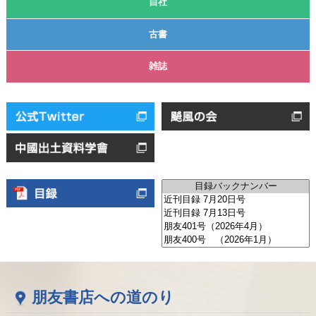
自社
古書
雑誌
朋友書店への道のり