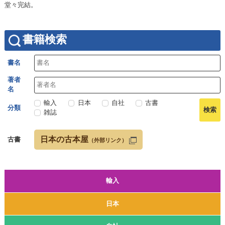
堂々完結。
書籍検索
書名
著者
名
輸入
日本
自社
古書
分類
雑誌
日本の古本屋
古書
（外部リンク）
輸入
日本