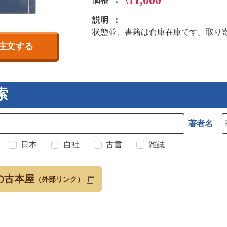
\11,000
説明
状態並、書籍は倉庫在庫です。取り
注文する
索
著者名
日本
自社
古書
雑誌
の古本屋
（外部リンク）