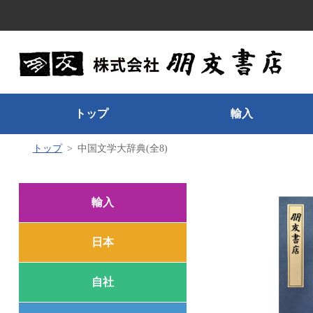
トップ
輸入
トップ
中国文学大辞典(全8)
輸入
日本
自社