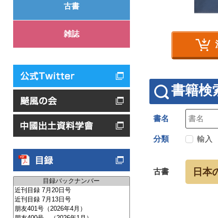
古書
雑誌
書籍検
書名
分類
輸入
日本
古書