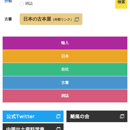
分類
雑誌
日本の古本屋
古書
（外部リンク）
輸入
日本
自社
古書
雑誌