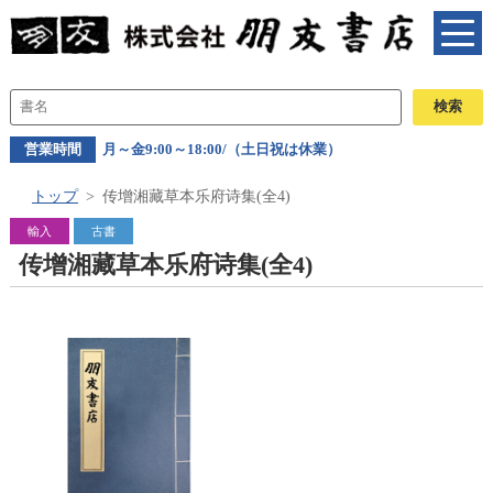
営業時間
月～金9:00～18:00/（土日祝は休業）
トップ
传增湘藏草本乐府诗集(全4)
輸入
古書
传增湘藏草本乐府诗集(全4)