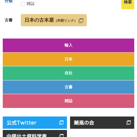
分類
雑誌
日本の古本屋
古書
（外部リンク）
輸入
日本
自社
古書
雑誌