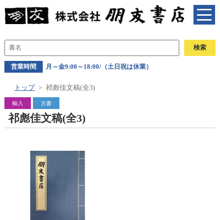
営業時間
月～金9:00～18:00/（土日祝は休業）
トップ
祁彪佳文稿(全3)
輸入
古書
祁彪佳文稿(全3)