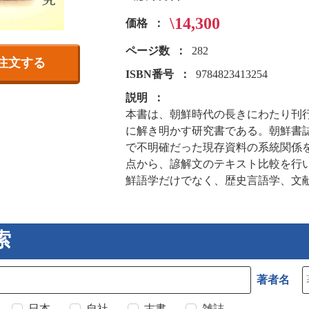
\14,300
価格
ページ数
282
注文する
ISBN番号
9784823413254
説明
本書は、朝鮮時代の長きにわたり刊
に解き明かす研究書である。朝鮮書
で不明確だった現存資料の系統関係
点から、諺解文のテキスト比較を行
鮮語学だけでなく、歴史言語学、文
索
著者名
日本
自社
古書
雑誌