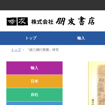
トップ
輸入
トップ
『續三綱行實圖』研究
輸入
日本
自社