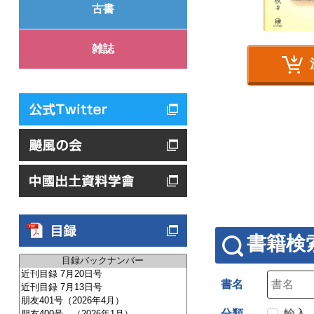
古書
雑誌
書籍検
書名
分類
輸入