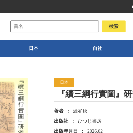
日本
自社
日本
『續三綱行實圖』研
著者
澁谷秋
出版社
ひつじ書房
出版年月日
2026.02