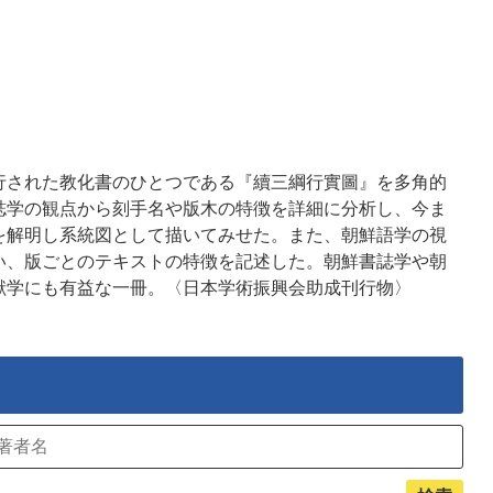
行された教化書のひとつである『續三綱行實圖』を多角的
誌学の観点から刻手名や版木の特徴を詳細に分析し、今ま
を解明し系統図として描いてみせた。また、朝鮮語学の視
い、版ごとのテキストの特徴を記述した。朝鮮書誌学や朝
献学にも有益な一冊。〈日本学術振興会助成刊行物〉