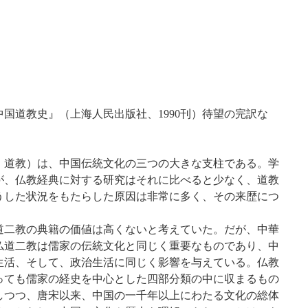
国道教史』（上海人民出版社、1990刊）待望の完訳な
、道教）は、中国伝統文化の三つの大きな支柱である。学
が、仏教経典に対する研究はそれに比べると少なく、道教
うした状況をもたらした原因は非常に多く、その来歴につ
二教の典籍の価値は高くないと考えていた。だが、中華
仏道二教は儒家の伝統文化と同じく重要なものであり、中
生活、そして、政治生活に同じく影響を与えている。仏教
っても儒家の経史を中心とした四部分類の中に収まるもの
しつつ、唐宋以来、中国の一千年以上にわたる文化の総体