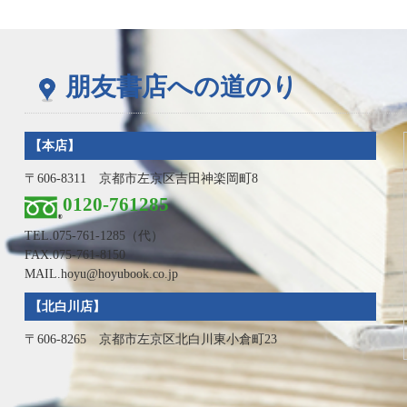
朋友書店への道のり
【本店】
〒606-8311 京都市左京区吉田神楽岡町8
0120-761285
TEL.
075-761-1285
（代）
FAX.075-761-8150
MAIL.hoyu@hoyubook.co.jp
【北白川店】
〒606-8265 京都市左京区北白川東小倉町23