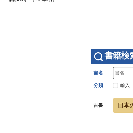
書籍検
書名
分類
輸入
日本
古書