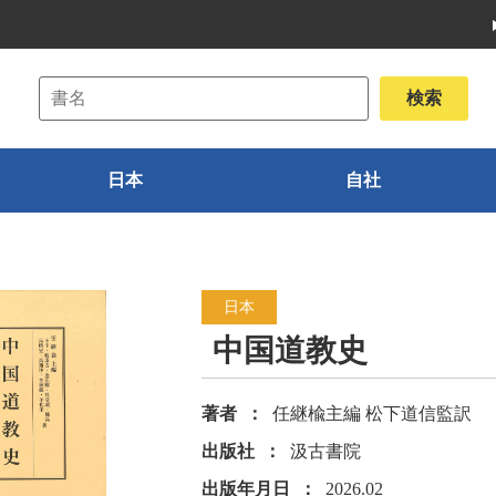
日本
自社
日本
中国道教史
著者
任継楡主編 松下道信監訳
出版社
汲古書院
出版年月日
2026.02