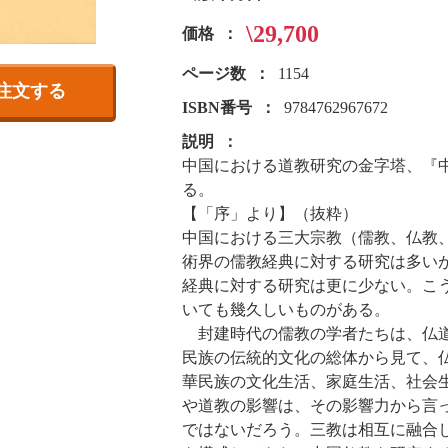
\29,700
価格
ページ数
1154
注文する
ISBN番号
9784762967672
説明
中国における道教研究の金字塔、『中
る。
【「序」より】（抜粋）
中国における三大宗教（儒教、仏教
術界の儒教経典に対する研究は多い
経典に対する研究は更に少ない。こ
いても幾久しいものがある。
封建時代の儒教の学者たちは、仏道
民族の伝統的文化の総体から見て、
華民族の文化生活、家庭生活、社会
や道教の影響は、その影響力から言
ではないだろう。三教は相互に融合