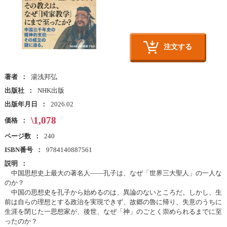
注文する
著者
湯浅邦弘
出版社
NHK出版
出版年月日
2026.02
\1,078
価格
ページ数
240
ISBN番号
9784140887561
説明
中国思想史上最大の著名人――孔子は、なぜ「世界三大聖人」の一人な
のか？
中国の思想史を孔子から始めるのは、異論のないところだ。しかし、生
前は自らの理想とする政治を実現できず、故郷の魯に帰り、失意のうちに
生涯を閉じた一思想家が、後世、なぜ「神」のごとく崇められるまでに至
ったのか？