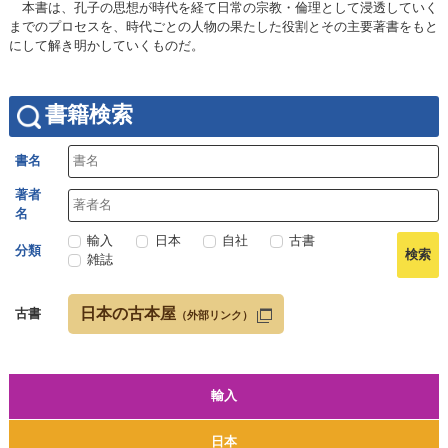
本書は、孔子の思想が時代を経て日常の宗教・倫理として浸透していく
までのプロセスを、時代ごとの人物の果たした役割とその主要著書をもと
にして解き明かしていくものだ。
書籍検索
書名
著者
名
輸入
日本
自社
古書
分類
雑誌
日本の古本屋
古書
（外部リンク）
輸入
日本