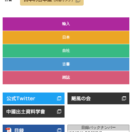
（外部リンク）
輸入
日本
自社
古書
雑誌