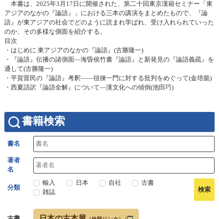
本書は、2025年3月17日に開催された、第二十回東京漢籍セミナー「東
アジアのなかの『論語』」における三本の講演をまとめたもので、『論
語』が東アジアの社会でどのように読まれ学ばれ、受け入れられていった
のか、その多様な側面を紹介する。
目次
・はじめに 東アジアのなかの『論語』(古勝隆一)
・『論語』伝播の諸側面―海昏侯竹書『論語』と新発見の『論語義疏』を
通して(古勝隆一)
・平賀晋民の『論語』考釈――徂徠一門に対する批判をめぐって(金培懿)
・西夏語訳『論語全解』について―漢文化への傾倒(池田巧)
書籍検索
書名
著者
名
輸入
日本
自社
古書
分類
雑誌
日本の古本屋
古書