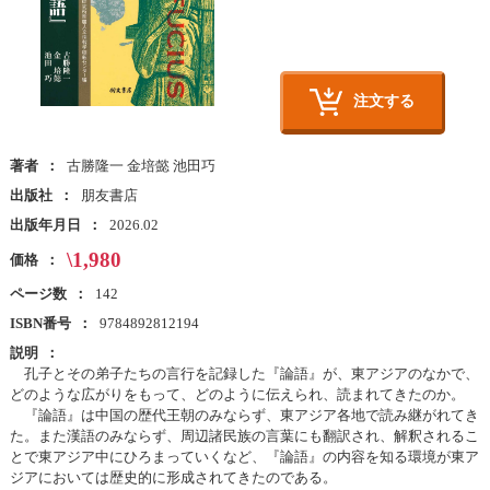
注文する
著者
古勝隆一 金培懿 池田巧
出版社
朋友書店
出版年月日
2026.02
\1,980
価格
ページ数
142
ISBN番号
9784892812194
説明
孔子とその弟子たちの言行を記録した『論語』が、東アジアのなかで、
どのような広がりをもって、どのように伝えられ、読まれてきたのか。
『論語』は中国の歴代王朝のみならず、東アジア各地で読み継がれてき
た。また漢語のみならず、周辺諸民族の言葉にも翻訳され、解釈されるこ
とで東アジア中にひろまっていくなど、『論語』の内容を知る環境が東ア
ジアにおいては歴史的に形成されてきたのである。