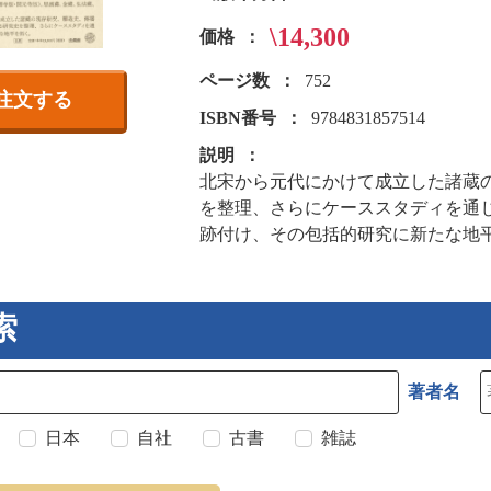
\14,300
価格
ページ数
752
注文する
ISBN番号
9784831857514
説明
北宋から元代にかけて成立した諸蔵
を整理、さらにケーススタディを通
跡付け、その包括的研究に新たな地
索
著者名
日本
自社
古書
雑誌