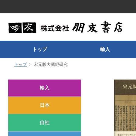
トップ
輸入
トップ
宋元版大藏經研究
輸入
日本
自社