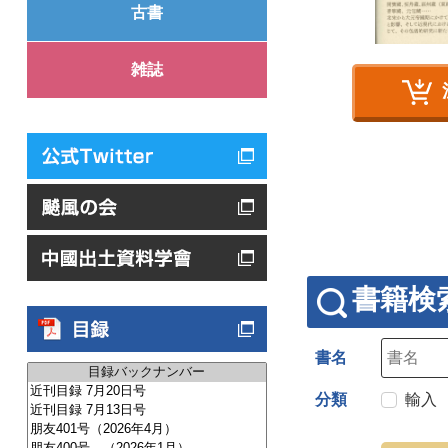
古書
雑誌
書籍検
書名
分類
輸入