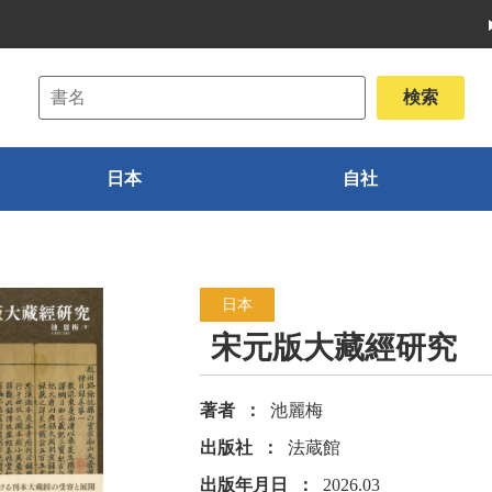
日本
自社
日本
宋元版大藏經研究
著者
池麗梅
出版社
法蔵館
出版年月日
2026.03