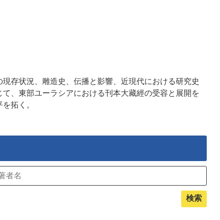
の現存状況、雕造史、伝播と影響、近現代における研究史
じて、東部ユーラシアにおける刊本大藏經の受容と展開を
平を拓く。