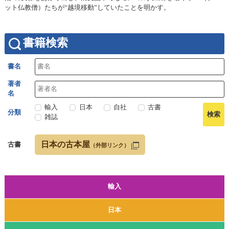
ット仏教僧）たちが“越境移動”していたことを明かす。
書籍検索
書名
著者
名
輸入
日本
自社
古書
分類
雑誌
日本の古本屋
古書
（外部リンク）
輸入
日本