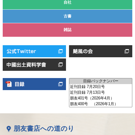
自社
古書
雑誌
朋友書店への道のり