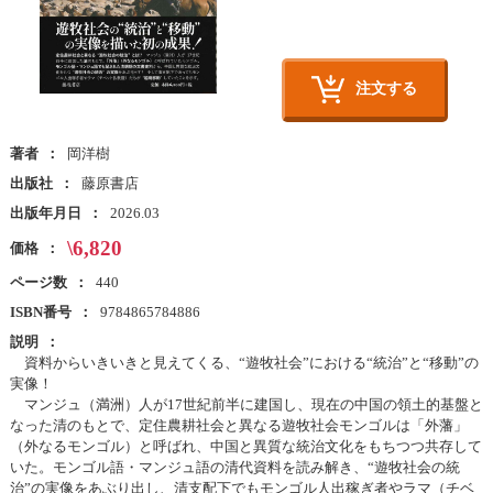
注文する
著者
岡洋樹
出版社
藤原書店
出版年月日
2026.03
\6,820
価格
ページ数
440
ISBN番号
9784865784886
説明
資料からいきいきと見えてくる、“遊牧社会”における“統治”と“移動”の
実像！
マンジュ（満洲）人が17世紀前半に建国し、現在の中国の領土的基盤と
なった清のもとで、定住農耕社会と異なる遊牧社会モンゴルは「外藩」
（外なるモンゴル）と呼ばれ、中国と異質な統治文化をもちつつ共存して
いた。モンゴル語・マンジュ語の清代資料を読み解き、“遊牧社会の統
治”の実像をあぶり出し、清支配下でもモンゴル人出稼ぎ者やラマ（チベ