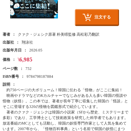
注文する
著者
クァク・ジェシク原著 朴美暻監修 高松彩乃翻訳
出版社
翔泳社
出版年月日
2026.05
\6,985
価格
ページ数
752
ISBN番号
9784798187884
説明
約750ページの大ボリューム！韓国に伝わる「怪物」がここに集結！
映画やドラマなどのKカルチャーでなじみがある人も多い韓国の怪談や
怪物（妖怪）。この本では、著者が長年丁寧に収集した韓国の「怪談」と
そこに登場する320の怪物を図鑑形式で紹介しています。
著者のクァク・ジェシクは韓国の小説家（SFから歴史、ミステリーまで
多彩）であり、工学博士として技術政策を研究した科学者でもあります。
放送番組のMCとしても活動し、韓国の妖怪専門作家として人気を集めて
います。2007年から、「怪物百科事典」という名前で韓国の妖怪にまつ