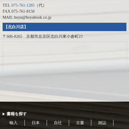
TEL.
075-761-1285
（代）
FAX.075-761-8150
MAIL.hoyu@hoyubook.co.jp
【北白川店】
〒606-8265 京都市左京区北白川東小倉町23
書籍を探す
輸入
日本
自社
古書
雑誌