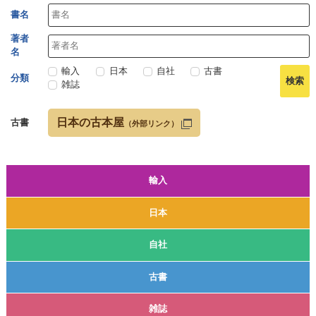
書名
著者
名
輸入
日本
自社
古書
分類
雑誌
日本の古本屋
古書
（外部リンク）
輸入
日本
自社
古書
雑誌