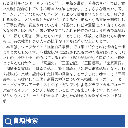
わる資料をインターネットに公開し、更新を継続。著者のサイトでは、古
い文献に記録されているの韓国の怪物を紹介し、さまざまな漫画や小説、
ゲーム、アニメなどのクリエイターによって活用されてきました。紹介さ
れる怪物は、どの文献にその話が出てくるか、根拠となる書物を明確にし
て丁寧に収集・調査されています。韓国のテレビや童話によく出てくる有
名な怪物と比べると、古い文献で直接ふれる怪物の話はより多彩で風変わ
りで、新しく驚きに満ちたものです。そうした「怪談」と怪物たちの姿か
らは、昔の韓国社会や人々の様子がリアルに浮かび上がります。
本書は、ウェブサイト「怪物百科事典」で収集・紹介された怪物を一冊
にまとめたものです。19世紀以降に記録されたものや作者がはっきりしな
いもの、小説の中にのみ出てくるもの、文献の記録がなく口伝された怪物
はできるだけ除外し、『高麗史』『三国史記』『三国遺事』『世宗実録』
『朝鮮王朝実録』『慵斎叢話』『於于野譚』『朝鮮伝来童話集』など、18
世紀以前の文献に記録された韓国の怪物をまとめました。巻末には『三国
遺事』から抜粋した三国と新羅の神話についても掲載。イラストレータ
ー・ビジュアルアーティストのイ・ガンフンによるグラフィカルでユーモ
ア溢れるイラストを添え、眺めているだけでも楽しい本です。約750ペー
ジという大ボリュームの鈍器本で、あなたの好きな怪物がきっといるは
ず！
書籍検索