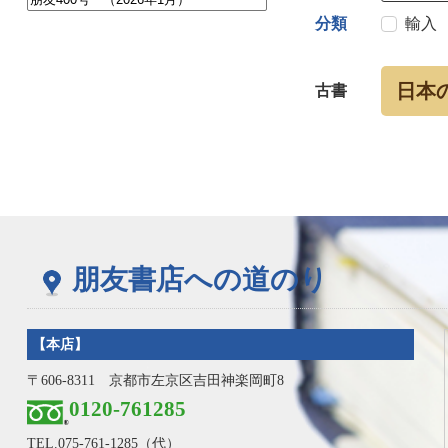
分類
輸入
日本
古書
朋友書店への道のり
【本店】
〒606-8311 京都市左京区吉田神楽岡町8
0120-761285
TEL.
075-761-1285
（代）