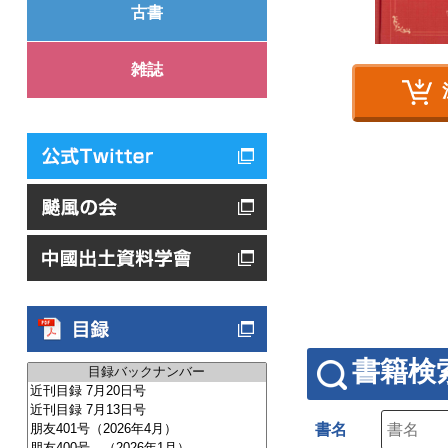
古書
雑誌
書籍検
書名