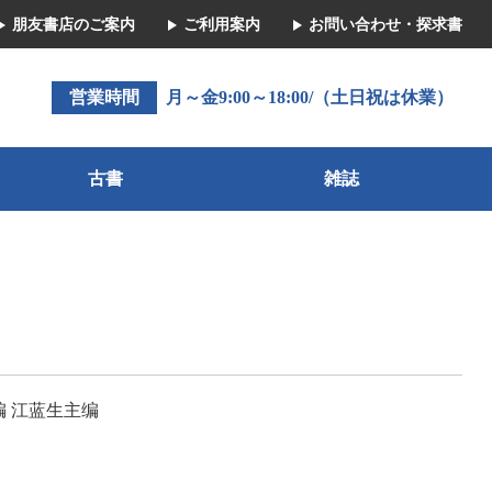
朋友書店のご案内
ご利用案内
お問い合わせ・探求書
営業時間
月～金9:00～18:00/（土日祝は休業）
古書
雑誌
 江蓝生主编