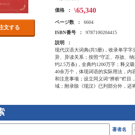
\65,340
価格
ページ数
6604
注文する
ISBN番号
9787100204415
説明
现代汉语大词典(共5册)，收录单字字
异、异读关系；按照“守正、存故、纳新
约2.5万条)，全典约1200万字；
40余万个，体现词语的实际用法，内
和注意事项；设立同义词“辨析”栏目
域；附录除《现汉》已列部分外，还
索
著者名