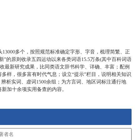
头13000多个，按照规范标准确定字形、字音，梳理简繁、正
”的原则收录五四运动以来各类词语15.5万条(其中百科词语
释义吸收最新研究成果，比同类语文辞书科学、详确、丰富；配例
容多样，很多富有时代气息；设立“提示”栏目，说明相关知识
，辨析实词、虚词1500余组；为方言词、地区词标注通行地
将新加十余项实用备查的内容。