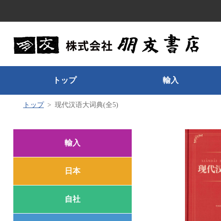
トップ
輸入
トップ
现代汉语大词典(全5)
輸入
日本
自社