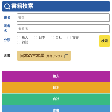
書籍検索
書名
著者
名
輸入
日本
自社
古書
分類
雑誌
日本の古本屋
古書
（外部リンク）
輸入
日本
自社
古書