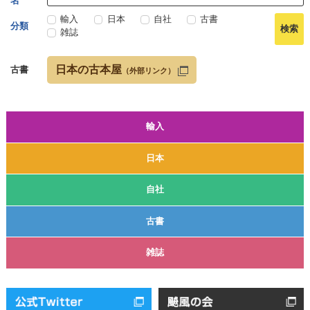
名
輸入
日本
自社
古書
分類
雑誌
日本の古本屋
古書
（外部リンク）
輸入
日本
自社
古書
雑誌