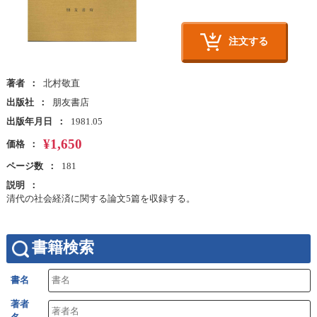
注文する
著者
北村敬直
出版社
朋友書店
出版年月日
1981.05
¥1,650
価格
ページ数
181
説明
清代の社会経済に関する論文5篇を収録する。
書籍検索
書名
著者