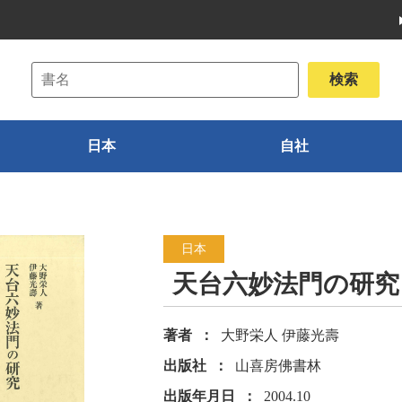
日本
自社
日本
天台六妙法門の研究
著者
大野栄人 伊藤光壽
出版社
山喜房佛書林
出版年月日
2004.10