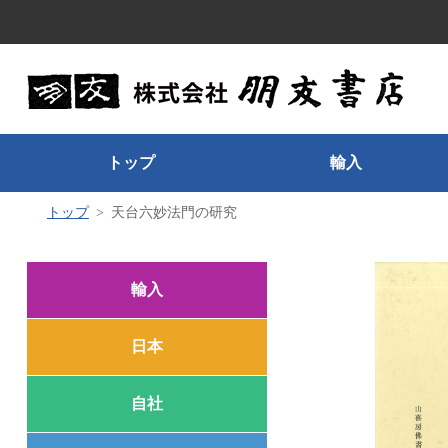
トップ
輸入
トップ
天台六妙法門の研究
輸入
日本
自社