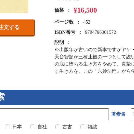
¥16,500
価格
ページ数
452
注文する
ISBN番号
9784796301572
説明
※出版年が古いので新本ですがヤケ
天台智顗が三種止観の一つとして説
の底に堕ちる生き方をやめて、真摯
す生き方を、この『六妙法門』から
索
著者名
日本
自社
古書
雑誌