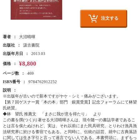
注文する
著者
大沼晴暉
出版社
汲古書院
出版年月日
2013.03
¥8,800
価格
ページ数
469
ISBN番号
9784762912252
説明
※出版年が古いので新本ですがヤケ・シミ・痛みがございます。
【第７回ゲスナー賞「本の本」部門 銀賞受賞】記念フォーラムにて林望
氏絶賛。
◆林 望氏 推薦文 「まさに我が意を得たり」 より
この書を撰(つく)り著せる大沼晴暉さんは、現今随一の書誌学者であるこ
とは言を俟たぬけれど、実は、それ以前にまた民具研究、とりわけ漁具漁
法研究界に於ける耆宿でもある。と同時に、伝統の話芸、就中に古典落語
に関しては生き字引と言って過言でない人である。本書劈頭に、まずもっ