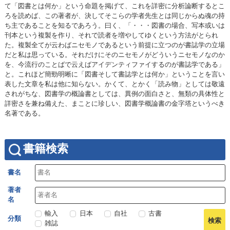
て「図書とは何か」という命題を掲げて、これを詳密に分析論断するとこ
ろを読めば、この著者が、決してそこらの学者先生とは同じからぬ魂の持
ち主であることを知るであろう。曰く、「・・・図書の場合、写本或いは
刊本という複製を作り、それで読者を増やしてゆくという方法がとられ
た。複製全てが云わばニセモノであるという前提に立つのが書誌学の立場
だと私は思っている。それだけにそのニセモノがどういうニセモノなのか
を、今流行のことばで云えばアイデンティファイするのが書誌学である」
と。これほど簡勁明晰に「図書そして書誌学とは何か」ということを言い
表した文章を私は他に知らない。かくて、とかく「読み物」としては敬遠
されがちな、図書学の概論書としては、異例の面白さと、無類の具体性と
詳密さを兼ね備えた、まことに珍しい、図書学概論書の金字塔というべき
名著である。
書籍検索
書名
著者
名
輸入
日本
自社
古書
分類
雑誌