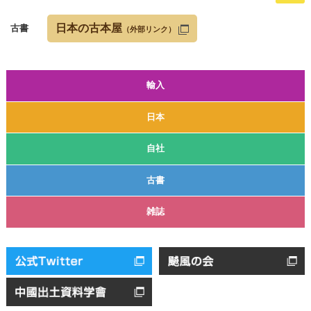
日本の古本屋
古書
（外部リンク）
輸入
日本
自社
古書
雑誌